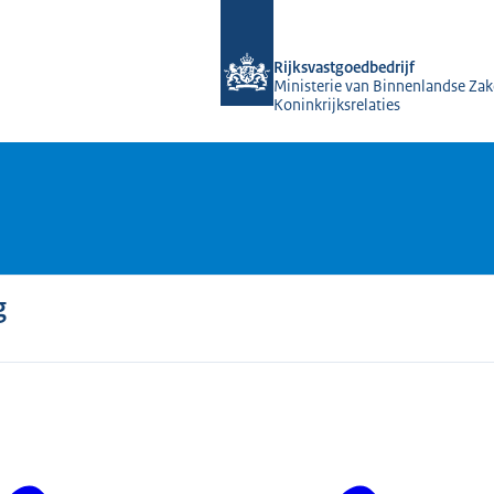
Naar de homepage van Rijksvastgoed
Rijksvastgoedbedrijf
Ministerie van Binnenlandse Zak
Koninkrijksrelaties
g