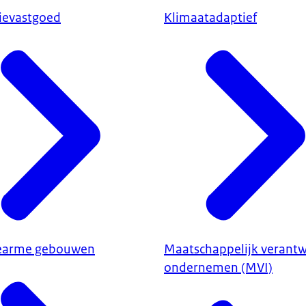
ievastgoed
Klimaatadaptief
earme gebouwen
Maatschappelijk verant
ondernemen (MVI)