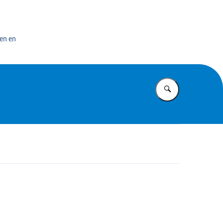
bedrijf
en en
Vul in wat u z