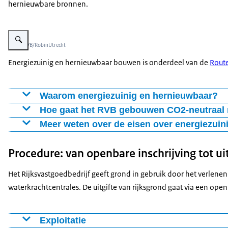
hernieuwbare bronnen.
Vergroot afbeelding Zonnepanelen op de Van Ghentkazerne
Beeld: RVB/RobinUtrecht
Energiezuinig en hernieuwbaar bouwen is onderdeel van de
Rout
Waarom energiezuinig en hernieuwbaar?
Het doel is een CO2-neutrale vastgoedportefeuille in 205
Hoe gaat het RVB gebouwen CO2-neutraal
Dan is ook het energieverbruik van kantoren gehalveerd in
Voor nieuwe gebouwen werkt het RVB met de zogeheten Tria
Meer weten over de eisen over energiezuini
tweede stap is de inzet van zoveel mogelijk duurzame energ
minimale afhankelijkheid van net moet worden gecombinee
Procedure: van openbare inschrijving tot ui
gebruik. Bij renovatie van bestaande gebouwen is de eis m
Het Rijksvastgoedbedrijf geeft grond in gebruik door het verle
Netcongestie
waterkrachtcentrales. De uitgifte van rijksgrond gaat via een ope
Netcongestie, een tekort aan capaciteit op het elektrici
en opgaven.
Exploitatie