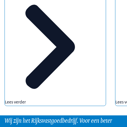
Lees verder
Lees v
Wij zijn het Rijksvastgoedbedrijf. Voor een beter