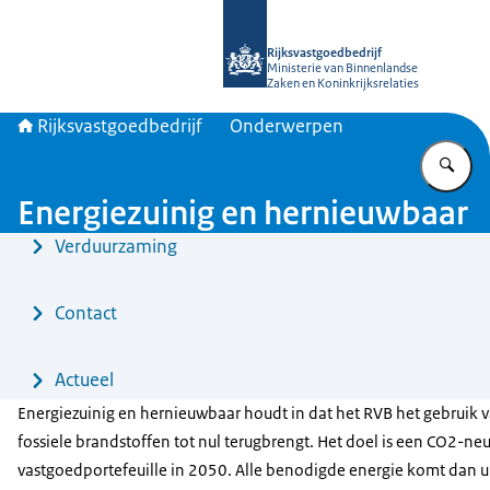
Naar de homepage van Rijksvastgoed
Rijksvastgoedbedrijf
Ministerie van Binnenlandse
Zaken en Koninkrijksrelaties
Rijksvastgoedbedrijf
Onderwerpen
Vu
Energiezuinig en hernieuwbaar
Menu
Verduurzaming
Contact
Actueel
Energiezuinig en hernieuwbaar houdt in dat het RVB het gebruik 
fossiele brandstoffen tot nul terugbrengt. Het doel is een CO2-neu
vastgoedportefeuille in 2050. Alle benodigde energie komt dan u