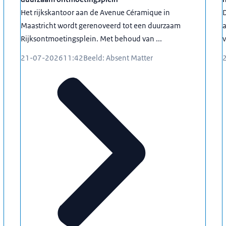
Het rijkskantoor aan de Avenue Céramique in
D
Maastricht wordt gerenoveerd tot een duurzaam
a
Rijksontmoetingsplein. Met behoud van ...
v
21-07-2026
11:42
Beeld: Absent Matter