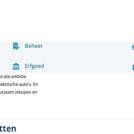
Beheer
Erfgoed
r die ambitie
ktrische auto's. En
uurzaam inkopen en
tten