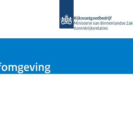
Naar de homepage van Rijksvastgoed
Rijksvastgoedbedrijf
Ministerie van Binnenlandse Zak
Koninkrijksrelaties
fomgeving