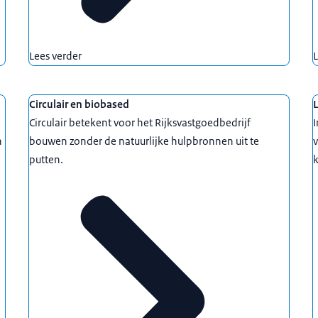
Lees verder
L
Circulair en biobased
L
Circulair betekent voor het Rijksvastgoedbedrijf
I
n
bouwen zonder de natuurlijke hulpbronnen uit te
putten.
k