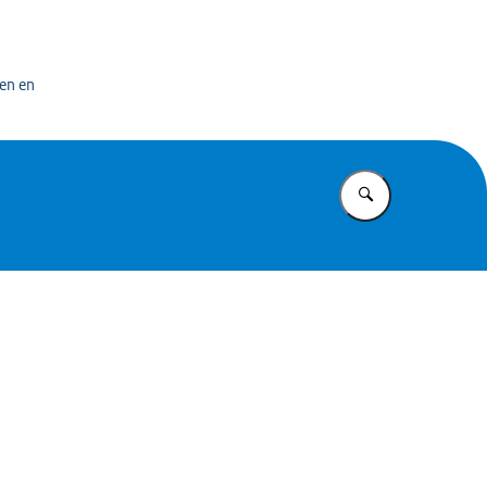
bedrijf
en en
Vul in wat u z