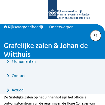
Naar de homepage van Rijksvastgoed
Rijksvastgoedbedrijf
Ministerie van Binnenlandse
Zaken en Koninkrijksrelaties
Rijksvastgoedbedrijf
Onderwerpen
Vu
Grafelijke zalen & Johan de
Witthuis
Menu
Monumenten
Contact
Actueel
De Grafelijke Zalen op het Binnenhof zijn het officiële
ontvangstcentrum van de regering en de Hoge Colleges van