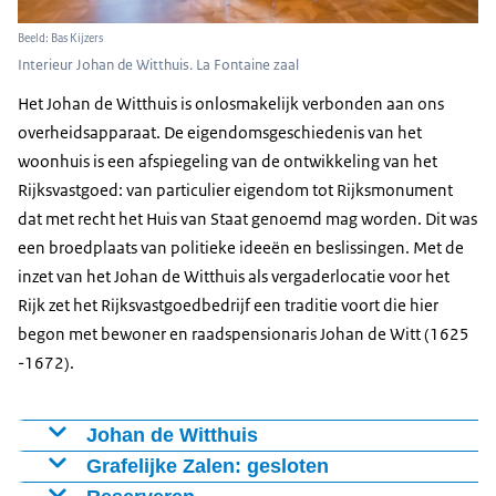
Beeld: Bas Kijzers
Interieur Johan de Witthuis. La Fontaine zaal
Het Johan de Witthuis is onlosmakelijk verbonden aan ons
overheidsapparaat. De eigendomsgeschiedenis van het
woonhuis is een afspiegeling van de ontwikkeling van het
Rijksvastgoed: van particulier eigendom tot Rijksmonument
dat met recht het Huis van Staat genoemd mag worden. Dit was
een broedplaats van politieke ideeën en beslissingen. Met de
inzet van het Johan de Witthuis als vergaderlocatie voor het
Rijk zet het Rijksvastgoedbedrijf een traditie voort die hier
begon met bewoner en raadspensionaris Johan de Witt (1625
-1672).
Johan de Witthuis
Het Johan de Witthuis is een monumentaal woonhuis
Grafelijke Zalen: gesloten
van het Rijksvastgoedbedrijf dat beschikbaar is voor
De Ridderzaal, de Rolzaal, de Kelderzaal, de