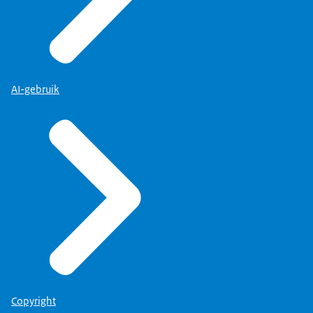
AI-gebruik
Opdrachten voor relatief eenvoudige werken in de util
Vastgoedbeschermings-overeenkomst:De Vastgoedbescher
Copyright