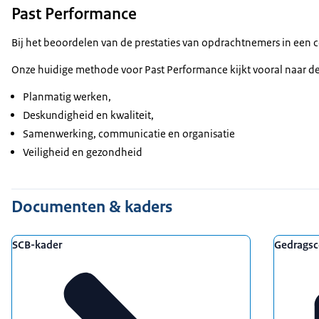
Past Performance
Dienst
Bij het beoordelen van de prestaties van opdrachtnemers in een 
Technische adviesdiensten: ABAA-DNR 2011
Onze huidige methode voor Past Performance kijkt vooral naar d
Overige adviesdiensten: ARVODI 2025
Vastgoedbeschermingsovereenkomsten: RVB specifiek
Planmatig werken,
ICT diensten: ARBIT 2022
Deskundigheid en kwaliteit,
Levering
Samenwerking, communicatie en organisatie
Veiligheid en gezondheid
ICT leveringen: ARBIT 2022
Levering van goederen: ARIV 2026
Documenten & kaders
Werk (Nieuwbouw of onderhoud)
Technische onderzoeks- en adviesopdrachten, alsmede 
Contract eenvoudige werken: UAV 2012 (versie 2025)
SCB-kader
Gedragsc
STABU bestek: UAV 2012 (versie 2025)
RAW bestek: UAV 2012 (versie 2015)
Aantonen opdrachtnemer (kwaliteit
op basis van