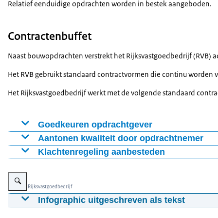
Relatief eenduidige opdrachten worden in bestek aangeboden.
Contractenbuffet
Naast bouwopdrachten verstrekt het Rijksvastgoedbedrijf (RVB) a
Het RVB gebruikt standaard contractvormen die continu worden ver
Het Rijksvastgoedbedrijf werkt met de volgende standaard contr
Goedkeuren opdrachtgever
Aantonen kwaliteit door opdrachtnemer
UAV-GC 2005
Klachtenregeling aanbesteden
Het Rijksvastgoedbedrijf hanteert de Gedragscode Publie
Geïntegreerde opdrachten voor ontwerp, realisatie en mo
Vergroot afbeelding Infographic met uitleg over goedkeuren opdrachtgeve
Klachten in het kader van de Aanbestedingswet dient u in
Beeld: © Rijksvastgoedbedrijf
Infographic uitgeschreven als tekst
Alleen ondernemers die belang hebben bij een aanbestedin
Goedkeuren opdrachtgever (toezicht)
brancheorganisaties en branche-gerelateerde adviescent