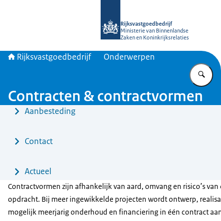
Naar de homepage van Rijksvastgoed
Rijksvastgoedbedrijf
Ministerie van Binnenlandse
Zaken en Koninkrijksrelaties
Rijksvastgoedbedrijf
Onderwerpen
Vu
Contracten & contractvormen
Menu
Aanbesteding
Contact
Actueel
Contractvormen zijn afhankelijk van aard, omvang en risico’s van
opdracht. Bij meer ingewikkelde projecten wordt ontwerp, realisa
mogelijk meerjarig onderhoud en financiering in één contract aa