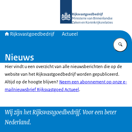
Naar de homepage van Rijksvastgoed
Rijksvastgoedbedrijf
Ministerie van Binnenlandse
Zaken en Koninkrijksrelaties
Rijksvastgoedbedrijf
Actueel
Vu
Nieuws
Hier vindt u een overzicht van alle nieuwsberichten die op de
website van het Rijksvastgoedbedrijf worden gepubliceerd.
Altijd op de hoogte blijven?
Neem een abonnement op onze e-
mailnieuwsbrief Rijksvastgoed Actueel
.
Wij zijn het Rijksvastgoedbedrijf. Voor een beter
Nederland.