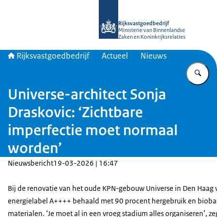
Naar de homepage van Rijksvastgoed
Rijksvastgoedbedrijf
Ministerie van Binnenlandse
Zaken en Koninkrijksrelaties
Rijksvastgoedbedrijf
Actueel
Nieuws
Vu
Universe-architect Sonja
Draskovic: ‘Zichtbare
imperfectie moet normaal
worden’
Nieuwsbericht
19-03-2026 | 16:47
Bij de renovatie van het oude KPN-gebouw Universe in Den Haag
energielabel A++++ behaald met 90 procent hergebruik en biob
materialen. ‘Je moet al in een vroeg stadium alles organiseren’, ze