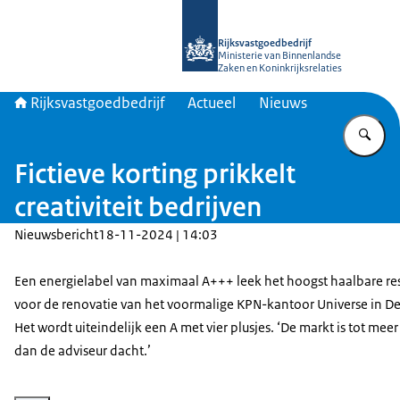
Naar de homepage van Rijksvastgoed
Rijksvastgoedbedrijf
Ministerie van Binnenlandse
Zaken en Koninkrijksrelaties
Rijksvastgoedbedrijf
Actueel
Nieuws
Vu
Fictieve korting prikkelt
creativiteit bedrijven
Nieuwsbericht
18-11-2024 | 14:03
Een energielabel van maximaal A+++ leek het hoogst haalbare res
voor de renovatie van het voormalige KPN-kantoor Universe in D
Het wordt uiteindelijk een A met vier plusjes. ‘De markt is tot meer 
dan de adviseur dacht.’
Vergroot afbeelding Universe Den Haag ontwerp cepezed