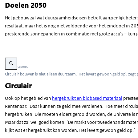
Doelen 2050
Het gebouw zal wat duurzaamheidseisen betreft aanzienlijk beter
resultaat, maar het is nog niet voldoende voor het einddoel in 
presterende zonnepanelen in combinatie met grote accu’s – kun je b
Vergroot afbeelding universe den haag cicrculair
Beeld: © cepezed
Circulair bouwen is niet alleen duurzaam. 'Het levert gewoon geld op', zeg
Circulair
Ook op het gebied van
hergebruikt en biobased materiaal
prestee
Rentenaar: ‘Daar kunnen ze geld mee verdienen. Hoe meer circulai
hergebruiken. Die moeten elders gerooid worden, de Universe is n
Maar dat zal wel goed komen. ‘De markt voor tweedehands material
kijkt wat er hergebruikt kan worden. Het levert gewoon geld op.’