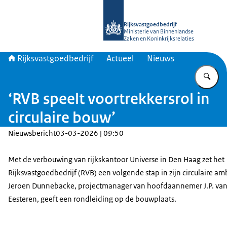
Naar de homepage van Rijksvastgoed
Rijksvastgoedbedrijf
Ministerie van Binnenlandse
Zaken en Koninkrijksrelaties
Rijksvastgoedbedrijf
Actueel
Nieuws
Vu
‘RVB speelt voortrekkersrol in
circulaire bouw’
Nieuwsbericht
03-03-2026 | 09:50
Met de verbouwing van rijkskantoor Universe in Den Haag zet het
Rijksvastgoedbedrijf (RVB) een volgende stap in zijn circulaire amb
Jeroen Dunnebacke, projectmanager van hoofdaannemer J.P. va
Eesteren, geeft een rondleiding op de bouwplaats.