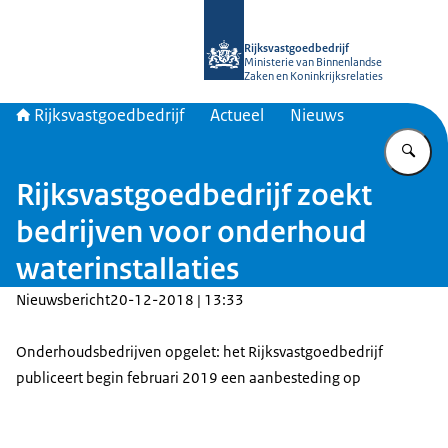
Naar de homepage van Rijksvastgoed
Rijksvastgoedbedrijf
Ministerie van Binnenlandse
Zaken en Koninkrijksrelaties
Rijksvastgoedbedrijf
Actueel
Nieuws
Vu
Rijksvastgoedbedrijf zoekt
bedrijven voor onderhoud
waterinstallaties
Nieuwsbericht
20-12-2018 | 13:33
Onderhoudsbedrijven opgelet: het Rijksvastgoedbedrijf
publiceert begin februari 2019 een aanbesteding op