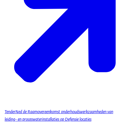
TenderNed de Raamovereenkomst onderhoudswerkzaamheden van
leiding- en proceswaterinstallaties op Defensie locaties