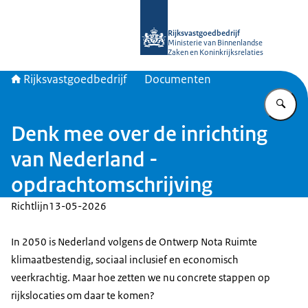
Naar de homepage van Rijksvastgoed
Rijksvastgoedbedrijf
Ministerie van Binnenlandse
Zaken en Koninkrijksrelaties
Rijksvastgoedbedrijf
Documenten
Vu
Denk mee over de inrichting
van Nederland -
opdrachtomschrijving
Richtlijn
13-05-2026
In 2050 is Nederland volgens de Ontwerp Nota Ruimte
klimaatbestendig, sociaal inclusief en economisch
veerkrachtig. Maar hoe zetten we nu concrete stappen op
rijkslocaties om daar te komen?