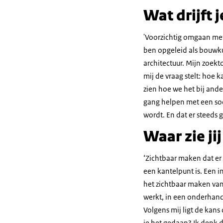
Wat drijft j
'Voorzichtig omgaan met 
ben opgeleid als bouwkun
architectuur. Mijn zoekt
mij de vraag stelt: hoe 
zien hoe we het bij and
gang helpen met een soo
wordt. En dat er steeds 
Waar zie ji
‘Zichtbaar maken dat er
een kantelpunt is. Een i
het zichtbaar maken van
werkt, in een onderhande
Volgens mij ligt de kans
je het gedaan? Ik denk d