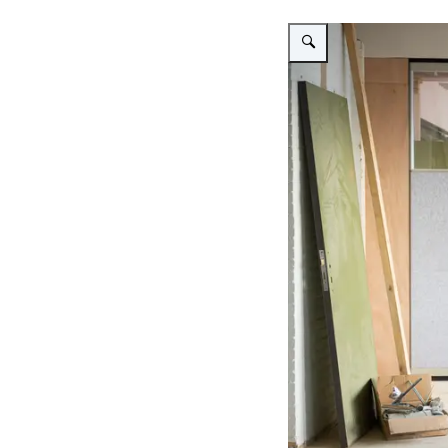
Vergroot afbeelding Jille K