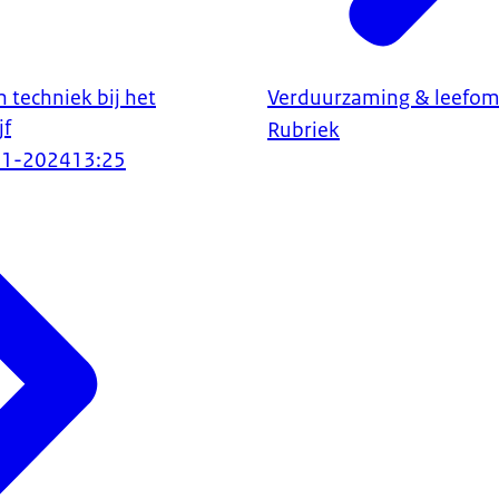
n techniek bij het
Verduurzaming & leefom
jf
Rubriek
01-2024
13:25