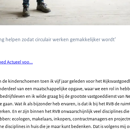
ng helpen zodat circulair werken gemakkelijker wordt’
ed Actueel voo...
 in de kinderschoenen toen ik vijf jaar geleden voor het Rijksvastgoed
s onderdeel van een maatschappelijke opgave, waar we een rol in hebb
 bedrijfsleven en ik wilde graag bij de grootste vastgoeddienst van
 te gaan. Wat ik als bijzonder heb ervaren, is dat ik bij het RVB de rui
rken. En er zijn binnen het RVB onwaarschijnlijk veel disciplines di
hebben: ecologen, makelaars, inkopers, contractmanagers en proje
e disciplines in huis die je maar kunt bedenken. Dat is volgens mij o