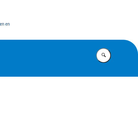
bedrijf
en en
Vul in wat u z