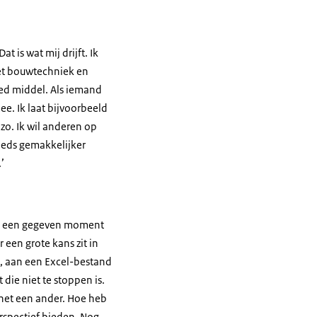
 is wat mij drijft. Ik
met bouwtechniek en
oed middel. Als iemand
ee. Ik laat bijvoorbeeld
zo. Ik wil anderen op
eeds gemakkelijker
’
r op een gegeven moment
 een grote kans zit in
t, aan een Excel-bestand
die niet te stoppen is.
 het een ander. Hoe heb
rspectief bieden. Nog