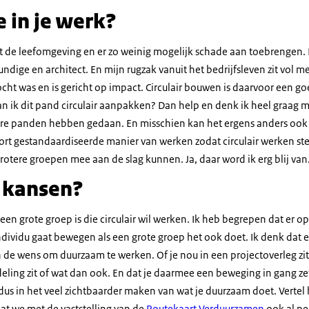
e in je werk?
de leefomgeving en er zo weinig mogelijk schade aan toebrengen. Dat
dige en architect. En mijn rugzak vanuit het bedrijfsleven zit vol 
ocht was en is gericht op impact. Circulair bouwen is daarvoor een g
kan ik dit pand circulair aanpakken? Dan help en denk ik heel graag m
ere panden hebben gedaan. En misschien kan het ergens anders ook 
rt gestandaardiseerde manier van werken zodat circulair werken st
grotere groepen mee aan de slag kunnen. Ja, daar word ik erg blij van.
j kansen?
 een grote groep is die circulair wil werken. Ik heb begrepen dat e
ndividu gaat bewegen als een grote groep het ook doet. Ik denk dat er
 de wens om duurzaam te werken. Of je nou in een projectoverleg zi
ling zit of wat dan ook. En dat je daarmee een beweging in gang zet 
 dus in het veel zichtbaarder maken van wat je duurzaam doet. Vertel
at we met de vaststelling van de
Routekaart Verduurzamen
ook al pe