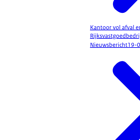
Kantoor vol afval e
Rijksvastgoedbedri
Nieuwsbericht
19-