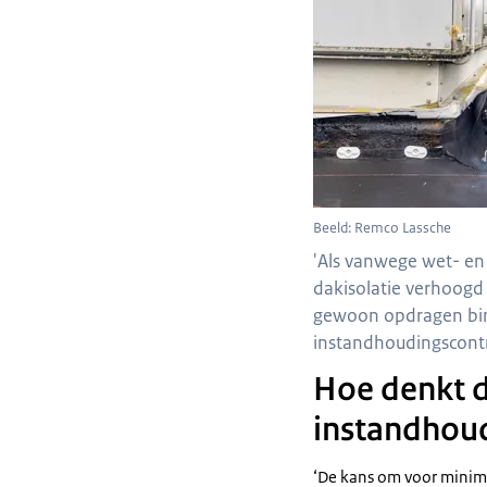
Beeld: Remco Lassche
'Als vanwege wet- en
dakisolatie verhoog
gewoon opdragen bi
instandhoudingscontr
Hoe denkt d
instandhou
‘De kans om voor minimaa