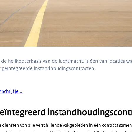
n, de helikopterbasis van de luchtmacht, is één van locaties 
t geïntegreerde instandhoudingscontracten.
Schrijf je...
geïntegreerd instandhoudingscont
le diensten van alle verschillende vakgebieden in één contract same