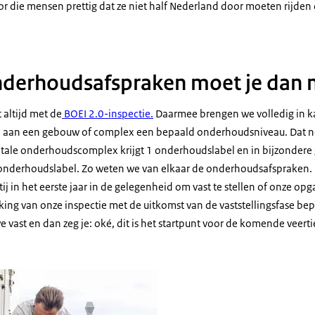
r die mensen prettig dat ze niet half Nederland door moeten rijden 
nderhoudsafspraken moet je dan
 altijd met de
BOEI 2.0-inspectie.
Daarmee brengen we volledig in kaa
j aan een gebouw of complex een bepaald onderhoudsniveau. Dat 
tale onderhoudscomplex krijgt 1 onderhoudslabel en in bijzondere g
nderhoudslabel. Zo weten we van elkaar de onderhoudsafspraken. 
j in het eerste jaar in de gelegenheid om vast te stellen of onze opga
jking van onze inspectie met de uitkomst van de vaststellingsfase be
 we vast en dan zeg je: oké, dit is het startpunt voor de komende veer
ovatie Luitenant-generaal Bestkazerne in Vredepeel