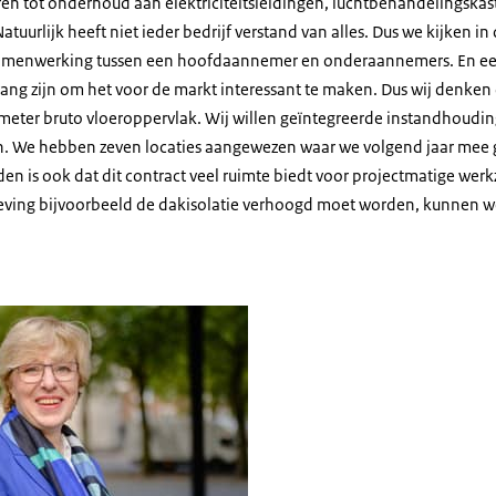
eren tot onderhoud aan elektriciteitsleidingen, luchtbehandelingsk
tuurlijk heeft niet ieder bedrijf verstand van alles. Dus we kijken in 
 samenwerking tussen een hoofdaannemer en onderaannemers. En e
ng zijn om het voor de markt interessant te maken. Dus wij denken da
meter bruto vloeroppervlak. Wij willen geïntegreerde instandhoudi
en. We hebben zeven locaties aangewezen waar we volgend jaar mee
den is ook dat dit contract veel ruimte biedt voor projectmatige we
eving bijvoorbeeld de dakisolatie verhoogd moet worden, kunnen 
 Flick