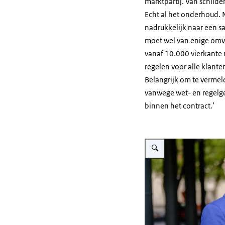
marktpartij. Van schild
Echt al het onderhoud. Na
nadrukkelijk naar een
moet wel van enige omva
vanaf 10.000 vierkante 
regelen voor alle klant
Belangrijk om te vermel
vanwege wet- en regelg
binnen het contract.’
Vergroot afbeelding Nelleke