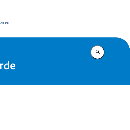
bedrijf
en en
Vul in wat u z
erde