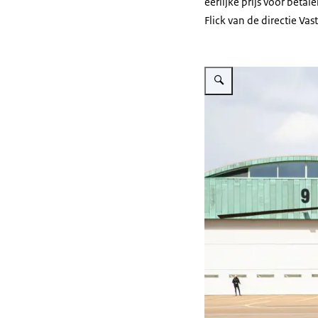
eerlijke prijs voor beta
Flick van de directie V
Vergroot afbeelding Gilze-Ri