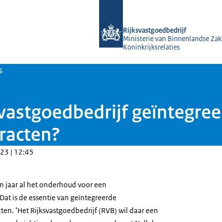
Naar de homepage van Rijksvastgoed
Rijksvastgoedbedrijf
Ministerie van Binnenlandse Zak
Koninkrijksrelaties
s
vastgoedbedrijf geïntegre
racten?
23 | 12:45
ien jaar al het onderhoud voor een
at is de essentie van geïntegreerde
en. ‘Het Rijksvastgoedbedrijf (RVB) wil daar een