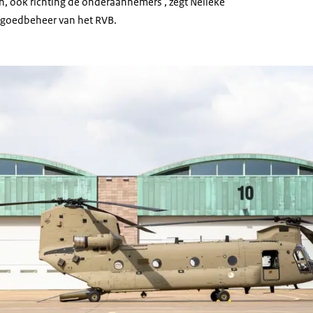
len, ook richting de onderaannemers’, zegt Nelleke
astgoedbeheer van het RVB.
jen helikopter