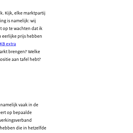
 Kijk, elke marktpartij
ng is namelijk: wij
 op te wachten dat ik
 eerlijke prijs hebben
KB extra
markt brengen? Welke
itie aan tafel hebt?
n namelijk vaak in de
seert op bepaalde
nwerkingsverband
hebben die in hetzelfde