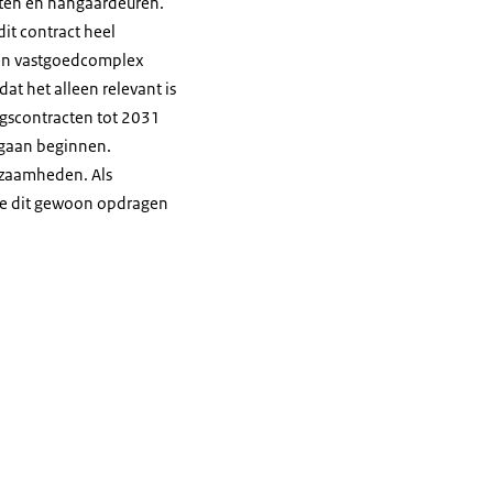
asten en hangaardeuren.
dit contract heel
en vastgoedcomplex
t het alleen relevant is
ngscontracten tot 2031
 gaan beginnen.
rkzaamheden. Als
we dit gewoon opdragen