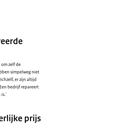
reerde
 om zelf de
hebben simpelweg niet
zelf, er zijn altijd
en bedrijf repareert
is.'
lijke prijs