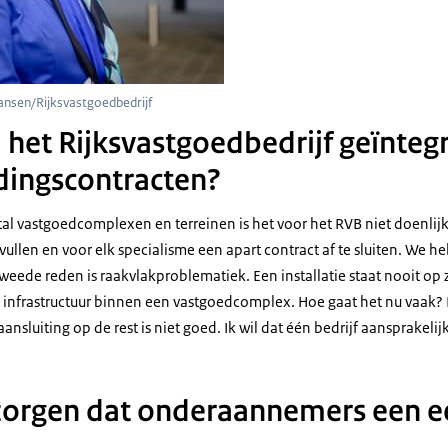
Jansen/Rijksvastgoedbedrijf
het Rijksvastgoedbedrijf geïnteg
dingscontracten?
al vastgoedcomplexen en terreinen is het voor het RVB niet doenlijk
vullen en voor elk specialisme een apart contract af te sluiten. We 
ede reden is raakvlakproblematiek. Een installatie staat nooit op zich
infrastructuur binnen een vastgoedcomplex. Hoe gaat het nu vaak? E
ansluiting op de rest is niet goed. Ik wil dat één bedrijf aansprakelijk 
zorgen dat onderaannemers een eer