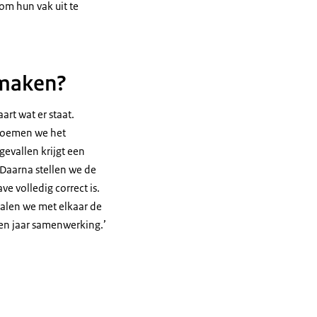
om hun vak uit te
 maken?
rt wat er staat.
noemen we het
evallen krijgt een
Daarna stellen we de
ve volledig correct is.
palen we met elkaar de
tien jaar samenwerking.’