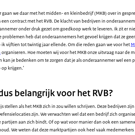
 gaan we daar met het midden- en kleinbedrijf (MKB) over in gesprek.
eks een contract met het RVB. De klacht van bedrijven in onderaannemi
nemer onder druk gezet om goedkoop werk te leveren. Ik zit er niet
r de problemen heb dat onderaannemers het gevoel krijgen dat ze geen
k vijftien tot twintig jaar ellende. Om die reden gaan we voor het
M
n
organiseren. Hoe moeten wij voor het MKB onze uitvraag naar de 
kan je bedenken om te zorgen dat je als onderaannemer wel een pos
 op krijgen.’
dus belangrijk voor het RVB?
ijs stellen als het MKB zich in zou willen schrijven. Deze bedrijven zij
 Defensielocaties zijn. We verwachten wel dat een bedrijf zich organi
e partijen aan zich bindt. Of op wat voor manier dan ook een same
houd. We weten dat deze marktpartijen ook heel vaak medemerkers 