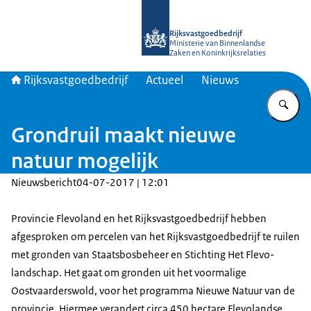
Naar de homepage van Rijksvastgoed
Rijksvastgoedbedrijf
Ministerie van Binnenlandse
Zaken en Koninkrijksrelaties
Rijksvastgoedbedrijf
Actueel
Nieuws
Vu
Grondruil maakt nieuwe
natuur mogelijk
Nieuwsbericht
04-07-2017 | 12:01
Provincie Flevoland en het Rijksvastgoedbedrijf hebben
afgesproken om percelen van het Rijksvastgoedbedrijf te ruilen
met gronden van Staatsbosbeheer en Stichting Het Flevo-
landschap. Het gaat om gronden uit het voormalige
Oostvaarderswold, voor het programma Nieuwe Natuur van de
provincie. Hiermee verandert circa 450 hectare Flevolandse