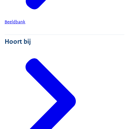
woningbouw mogelijk. En dan hebben we nog
onze natuur- en landbouwgronden. We
onderzoeken hoe we deze duurzaam kunnen
Beeldbank
beheren, gebruiken en behouden; en hoe we de
stikstofreductie kunnen realiseren. Het
Hoort bij
Rijksvastgoedbedrijf kijkt steeds naar de belangen
van zowel gebruikers van ons vastgoed als die van
de samenleving. Het vinden van een
weloverwogen balans tussen al die belangen
maakt ons werk spannend, uitdagend en complex.
Wij zijn het Rijksvastgoedbedrijf. Voor een beter
Nederland.