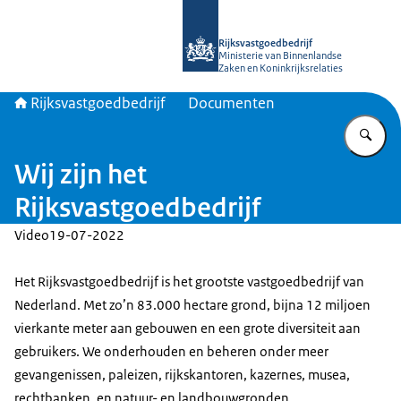
Naar de homepage van Rijksvastgoed
Rijksvastgoedbedrijf
Ministerie van Binnenlandse
Zaken en Koninkrijksrelaties
Rijksvastgoedbedrijf
Documenten
Vu
Wij zijn het
Rijksvastgoedbedrijf
Video
19-07-2022
Het Rijksvastgoedbedrijf is het grootste vastgoedbedrijf van
Nederland. Met zo’n 83.000 hectare grond, bijna 12 miljoen
vierkante meter aan gebouwen en een grote diversiteit aan
gebruikers. We onderhouden en beheren onder meer
gevangenissen, paleizen, rijkskantoren, kazernes, musea,
rechtbanken, en natuur- en landbouwgronden.