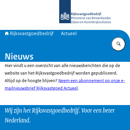
Naar de homepage van Rijksvastgoed
Rijksvastgoedbedrijf
Ministerie van Binnenlandse
Zaken en Koninkrijksrelaties
Rijksvastgoedbedrijf
Actueel
Vu
Nieuws
Hier vindt u een overzicht van alle nieuwsberichten die op de
website van het Rijksvastgoedbedrijf worden gepubliceerd.
Altijd op de hoogte blijven?
Neem een abonnement op onze e-
mailnieuwsbrief Rijksvastgoed Actueel
.
Wij zijn het Rijksvastgoedbedrijf. Voor een beter
Nederland.