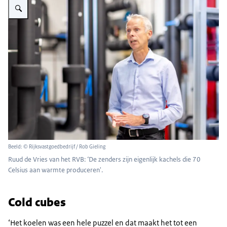
Beeld: © Rijksvastgoedbedrijf / Rob Gieling
Ruud de Vries van het RVB: ‘De zenders zijn eigenlijk kachels die 70
Celsius aan warmte produceren'.
Cold cubes
‘Het koelen was een hele puzzel en dat maakt het tot een