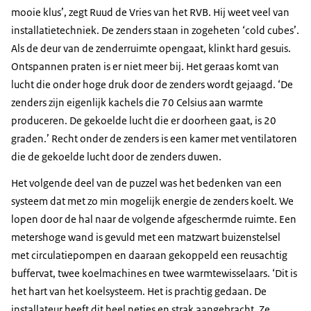
mooie klus’, zegt Ruud de Vries van het RVB. Hij weet veel van
installatietechniek. De zenders staan in zogeheten ‘cold cubes’.
Als de deur van de zenderruimte opengaat, klinkt hard gesuis.
Ontspannen praten is er niet meer bij. Het geraas komt van
lucht die onder hoge druk door de zenders wordt gejaagd. ‘De
zenders zijn eigenlijk kachels die 70 Celsius aan warmte
produceren. De gekoelde lucht die er doorheen gaat, is 20
graden.’ Recht onder de zenders is een kamer met ventilatoren
die de gekoelde lucht door de zenders duwen.
Het volgende deel van de puzzel was het bedenken van een
systeem dat met zo min mogelijk energie de zenders koelt. We
lopen door de hal naar de volgende afgeschermde ruimte. Een
metershoge wand is gevuld met een matzwart buizenstelsel
met circulatiepompen en daaraan gekoppeld een reusachtig
buffervat, twee koelmachines en twee warmtewisselaars. ‘Dit is
het hart van het koelsysteem. Het is prachtig gedaan. De
installateur heeft dit heel netjes en strak aangebracht. Ze