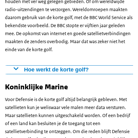
houden met ver weg gelegen gebieden. Of om wereldwijde
radio-uitzendingen te verzorgen. Wereldomroepen maakten
daarom gebruik van de korte golf, met de BBC World Service als
bekendste voorbeeld. De BBC stopte er vijftien jaar geleden
mee. De opkomst van internet en goede satellietverbindingen
maakten de zenders overbodig. Maar dat was zeker niet het
einde van de korte golf.
Hoe werkt de korte golf?
Het geheim van de korte golf is de ionosfeer. Dat is een
Koninklijke Marine
laag rondom de aarde die de signalen van de korte golf
weerkaatst. Andere radiosignalen gaan rechtdoor en
Voor Defensie is de korte golf altijd belangrijk gebleven. Met
bereiken zo nooit de andere kant de aarde. De korte
satellieten kun je weliswaar vele malen meer data versturen.
golf kan juist dankzij de weerkaatsing door de
Maar satellieten kunnen uitgeschakeld worden. Of een bedrijf
ionosfeer wel de andere kant van de aarde bereiken.
of een land kan besluiten je de toegang tot een
Ideaal voor communicatie over grote afstanden.
satellietverbinding te ontzeggen. Om die reden blijft Defensie