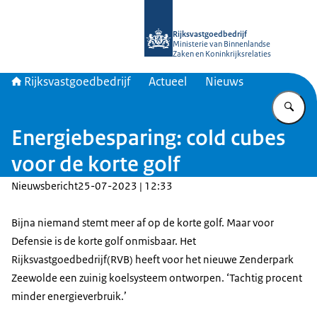
Naar de homepage van Rijksvastgoed
Rijksvastgoedbedrijf
Ministerie van Binnenlandse
Zaken en Koninkrijksrelaties
Rijksvastgoedbedrijf
Actueel
Nieuws
Vu
Energiebesparing: cold cubes
voor de korte golf
Nieuwsbericht
25-07-2023 | 12:33
Bijna niemand stemt meer af op de korte golf. Maar voor
Defensie is de korte golf onmisbaar. Het
Rijksvastgoedbedrijf(RVB) heeft voor het nieuwe Zenderpark
Zeewolde een zuinig koelsysteem ontworpen. ‘Tachtig procent
minder energieverbruik.’