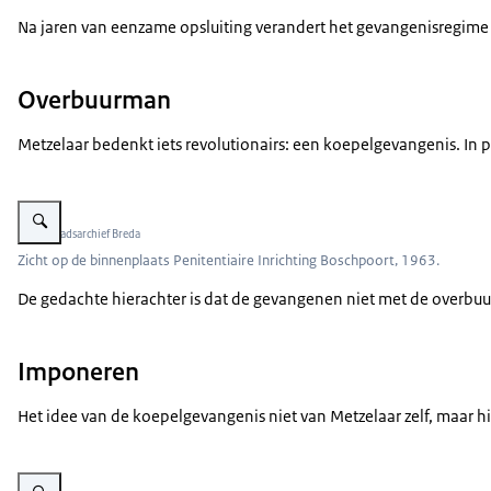
Na jaren van eenzame opsluiting verandert het gevangenisregime 
Overbuurman
Metzelaar bedenkt iets revolutionairs: een koepelgevangenis. In p
Vergroot afbeelding Zicht op binnenplaats Koepelgevangenis Breda.
Beeld: Stadsarchief Breda
Zicht op de binnenplaats Penitentiaire Inrichting Boschpoort, 1963.
De gedachte hierachter is dat de gevangenen niet met de overbuu
Imponeren
Het idee van de koepelgevangenis niet van Metzelaar zelf, maar hi
Vergroot afbeelding Toegangspoort Koepelgevangenis Breda.