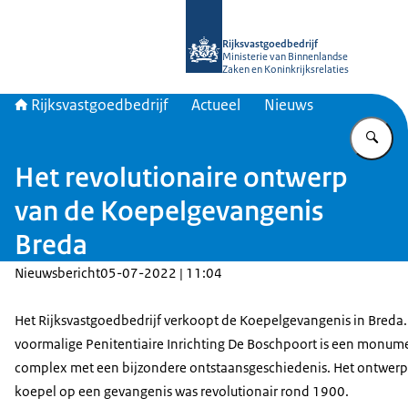
Naar de homepage van Rijksvastgoed
Rijksvastgoedbedrijf
Ministerie van Binnenlandse
Zaken en Koninkrijksrelaties
Rijksvastgoedbedrijf
Actueel
Nieuws
Vu
Het revolutionaire ontwerp
van de Koepelgevangenis
Breda
Nieuwsbericht
05-07-2022 | 11:04
Het Rijksvastgoedbedrijf verkoopt de Koepelgevangenis in Breda.
voormalige Penitentiaire Inrichting De Boschpoort is een monum
complex met een bijzondere ontstaansgeschiedenis. Het ontwerp
koepel op een gevangenis was revolutionair rond 1900.