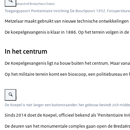
Beeld: Stadsarchief Breda/Hans Chabot
Toegangspoort Penitentiaire Inrichting De Boschpoort 1932. Fotopersbure
Metzelaar maakt gebruikt van nieuwe technische ontwikkelingen o
De koepelgevangenis is klaar in 1886. Op het terrein volgen in de
In het centrum
De Koepelgevangenis ligt na bouw buiten het centrum. Maar vanaf
Op het militaire terrein komt een bioscoop, een politiebureau e
Vergroot afbeelding Luchtfoto koepelgevangenis Breda.
Beeld: PR
De Koepel is niet langer een buitenstaander; het gebouw bevindt zich midden
Sinds 2014 doet de Koepel, officieel bekend als ‘Penitentiaire I
De deuren van het monumentale complex gaan open de Bredaërs nem