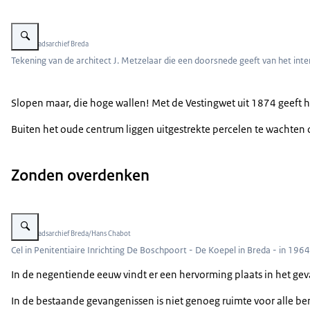
Vergroot afbeelding Tekening koepelgevangenis Breda.
Beeld: Stadsarchief Breda
Tekening van de architect J. Metzelaar die een doorsnede geeft van het inte
Slopen maar, die hoge wallen! Met de Vestingwet uit 1874 geeft 
Buiten het oude centrum liggen uitgestrekte percelen te wachte
Zonden overdenken
Vergroot afbeelding Interieur cel Koepelgevangenis Breda.
Beeld: Stadsarchief Breda/Hans Chabot
Cel in Penitentiaire Inrichting De Boschpoort - De Koepel in Breda - in 1964
In de negentiende eeuw vindt er een hervorming plaats in het ge
In de bestaande gevangenissen is niet genoeg ruimte voor alle b