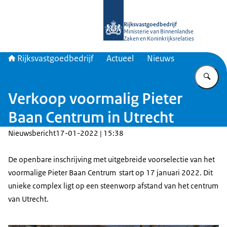
Naar de homepage van Rijksvastgoed
Rijksvastgoedbedrijf
Ministerie van Binnenlandse
Zaken en Koninkrijksrelaties
Rijksvastgoedbedrijf
Actueel
Nieuws
Vu
Verkoop voormalig Pieter
Baan Centrum in Utrecht
Nieuwsbericht
17-01-2022 | 15:38
De openbare inschrijving met uitgebreide voorselectie van het
voormalige Pieter Baan Centrum start op 17 januari 2022. Dit
unieke complex ligt op een steenworp afstand van het centrum
van Utrecht.