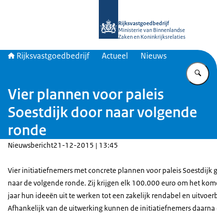
Naar de homepage van Rijksvastgoed
Rijksvastgoedbedrijf
Ministerie van Binnenlandse
Zaken en Koninkrijksrelaties
Rijksvastgoedbedrijf
Actueel
Nieuws
Vu
Vier plannen voor paleis
Soestdijk door naar volgende
ronde
Nieuwsbericht
21-12-2015 | 13:45
Vier initiatiefnemers met concrete plannen voor paleis Soestdijk
naar de volgende ronde. Zij krijgen elk 100.000 euro om het kom
jaar hun ideeën uit te werken tot een zakelijk rendabel en uitvoer
Afhankelijk van de uitwerking kunnen de initiatiefnemers daarna