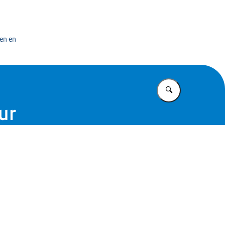
bedrijf
en en
Vul in wat u z
ur