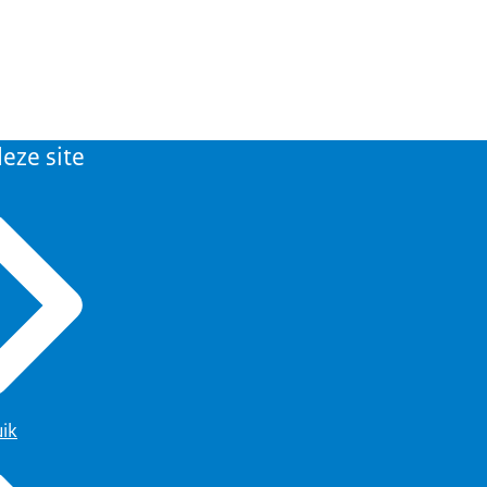
eze site
uik