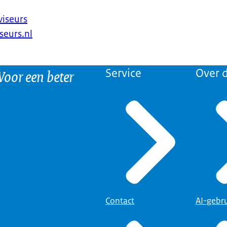
viseurs
seurs.nl
 Voor een beter
Service
Over d
Contact
AI-gebr