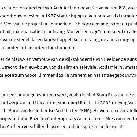
architect en directeur van Architectenbureau K. van Velsen B.V., was 
 spoorbouwmeester. In 1977 startte hij zijn eigen bureau, dat inmidde
 Veel van de projecten kenmerken zich door een uitgesproken publi
ntext, materialisatie en beleving. Van Velsen is geïnteresseerd in all
van de stedelijke en landschappelijke inpassing, de aansluiting op 
 en buiten tot het intern functioneren.
meer de nieuw- en verbouw van de Rijksakademie van Beeldende Kun
 Utrecht, de nieuwbouw van de Film en Televisie Academie in Amste
idatiecentrum Groot Klimmendaal in Arnhem en het entreegebouw vo
e onderscheidingen voor zijn werk, zoals de Mart Stam Prijs van de
jn ontwerp van het Universiteitsmuseum Utrecht. In 2002 ontving Van 
 de Bond van Nederlandse Architecten (BNA). Hij werd ook verschil
opean Union Prize for Contemporary Architecture - Mies van der Ro
in Arnhem verschillende vak- en publieksprijzen in de wacht.