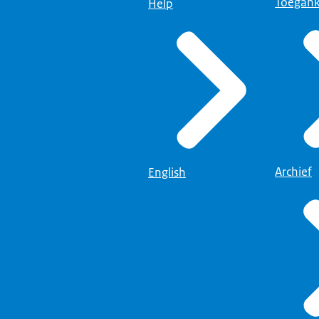
Toegank
Help
Archief
English