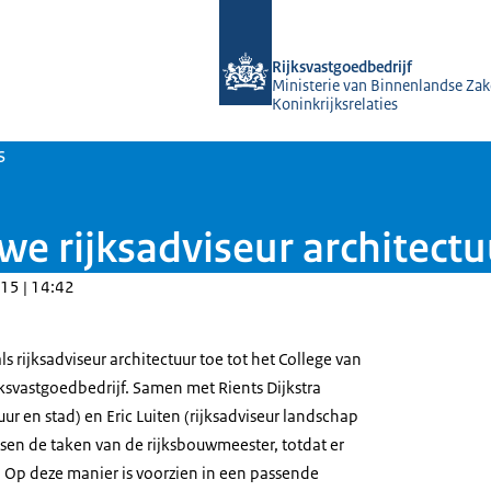
Naar de homepage van Rijksvastgoed
Rijksvastgoedbedrijf
Ministerie van Binnenlandse Zak
Koninkrijksrelaties
s
e rijksadviseur architectu
15 | 14:42
s rijksadviseur architectuur toe tot het College van
ijksvastgoedbedrijf. Samen met Rients Dijkstra
tuur en stad) en Eric Luiten (rijksadviseur landschap
lsen de taken van de rijksbouwmeester, totdat er
Op deze manier is voorzien in een passende