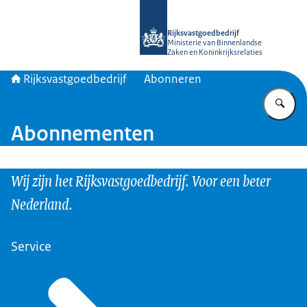
Naar de homepage van Rijksvastgoed
Rijksvastgoedbedrijf
Ministerie van Binnenlandse
Zaken en Koninkrijksrelaties
Rijksvastgoedbedrijf
Abonneren
Vu
Abonnementen
Wij zijn het Rijksvastgoedbedrijf. Voor een beter
Nederland.
Service