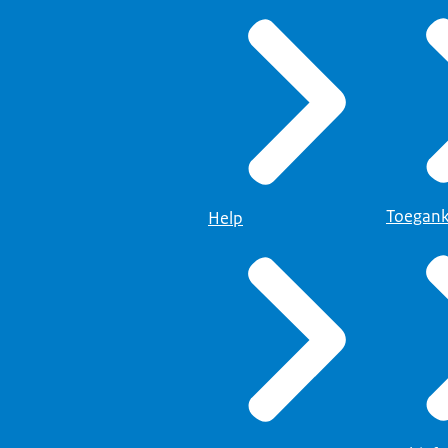
Toegank
Help