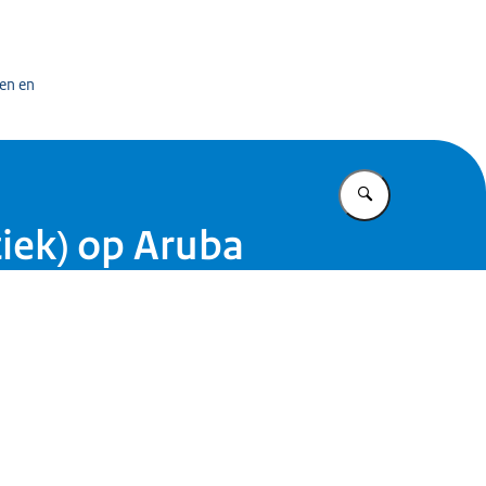
bedrijf
en en
Vul in wat u z
iek) op Aruba