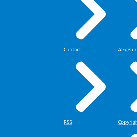
gebouw staan struiken en bomen met frisgroene bladeren.)
ht blijkt het gebouw op een terrein te staan met ook nog andere geb
e vorm van een rechthoek en grenst aan een gebied dat voor een groo
Contact
AI-gebr
RSS
Copyrig