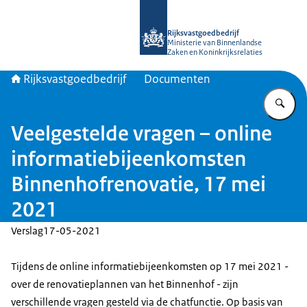
Naar de homepage van Rijksvastgoed
Rijksvastgoedbedrijf
Ministerie van Binnenlandse
Zaken en Koninkrijksrelaties
Rijksvastgoedbedrijf
Documenten
Vu
Veelgestelde vragen – online
informatiebijeenkomsten
Binnenhofrenovatie, 17 mei
2021
Verslag
17-05-2021
Tijdens de online informatiebijeenkomsten op 17 mei 2021 -
over de renovatieplannen van het Binnenhof - zijn
verschillende vragen gesteld via de chatfunctie. Op basis van