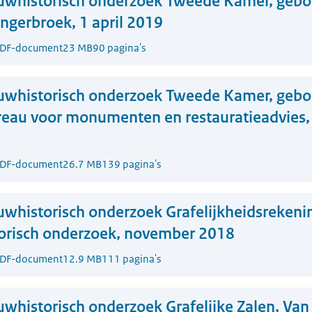
whistorisch onderzoek Tweede Kamer, gebou
ngerbroek, 1 april 2019
DF-document
23 MB
90 pagina's
uwhistorisch onderzoek Tweede Kamer, gebo
eau voor monumenten en restauratieadvies, 
DF-document
26.7 MB
139 pagina's
whistorisch onderzoek Grafelijkheidsrekeni
orisch onderzoek, november 2018
DF-document
12.9 MB
111 pagina's
whistorisch onderzoek Grafelijke Zalen, Van