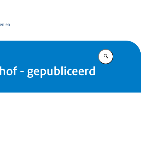
bedrijf
en en
Vul in wat u z
of - gepubliceerd