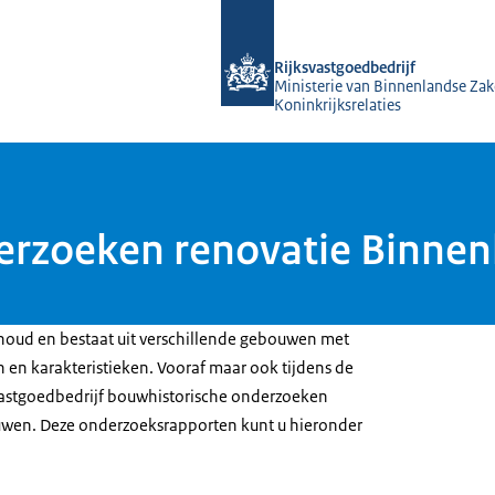
Naar de homepage van Rijksvastgoed
Rijksvastgoedbedrijf
Ministerie van Binnenlandse Zak
Koninkrijksrelaties
rzoeken renovatie Binnenh
noud en bestaat uit verschillende gebouwen met
 en karakteristieken. Vooraf maar ook tijdens de
svastgoedbedrijf bouwhistorische onderzoeken
uwen. Deze onderzoeksrapporten kunt u hieronder