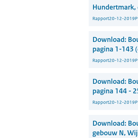
Hundertmark, 
Rapport
20-12-2019
P
Download:
Bou
pagina 1-143 (
Rapport
20-12-2019
P
Download:
Bou
pagina 144 - 2
Rapport
20-12-2019
P
Download:
Bo
gebouw N, Wij