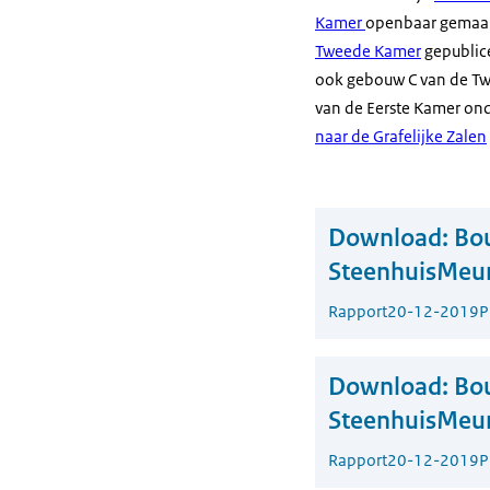
Kamer
openbaar gemaak
Tweede Kamer
gepublice
ook gebouw C van de Tw
van de Eerste Kamer ond
naar de Grafelijke Zalen
Download:
Bou
SteenhuisMeurs
Rapport
20-12-2019
P
Download:
Bou
SteenhuisMeurs
Rapport
20-12-2019
P