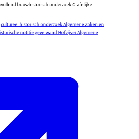
vullend bouwhistorisch onderzoek Grafelijke
t
cultureel historisch onderzoek Algemene Zaken en
storische notitie gevelwand Hofvijver Algemene