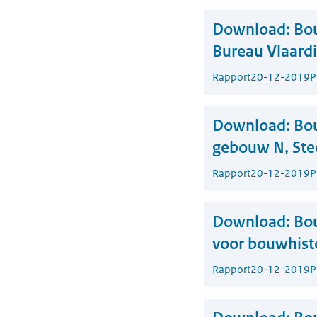
Download:
Bou
Bureau Vlaardi
Rapport
20-12-2019
P
Download:
Bo
gebouw N, Ste
Rapport
20-12-2019
P
Download:
Bo
voor bouwhisto
Rapport
20-12-2019
P