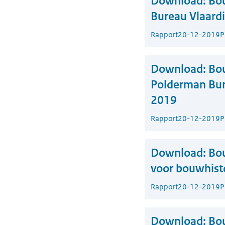
Download:
Bou
Bureau Vlaardi
Rapport
20-12-2019
P
Download:
Bo
Polderman Bur
2019
Rapport
20-12-2019
P
Download:
Bou
voor bouwhist
Rapport
20-12-2019
P
Download:
Bou