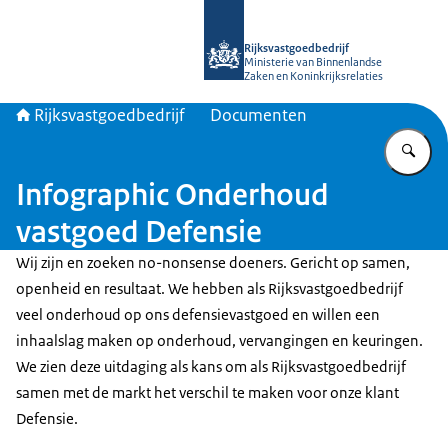
Naar de homepage van Rijksvastgoed
Rijksvastgoedbedrijf
Ministerie van Binnenlandse
Zaken en Koninkrijksrelaties
Rijksvastgoedbedrijf
Documenten
Vu
Infographic Onderhoud
vastgoed Defensie
Wij zijn en zoeken no-nonsense doeners. Gericht op samen,
openheid en resultaat. We hebben als Rijksvastgoedbedrijf
veel onderhoud op ons defensievastgoed en willen een
inhaalslag maken op onderhoud, vervangingen en keuringen.
We zien deze uitdaging als kans om als Rijksvastgoedbedrijf
samen met de markt het verschil te maken voor onze klant
Defensie.