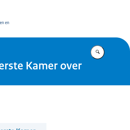
bedrijf
en en
Vul in wat u z
Eerste Kamer over