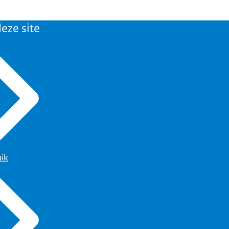
eze site
uik