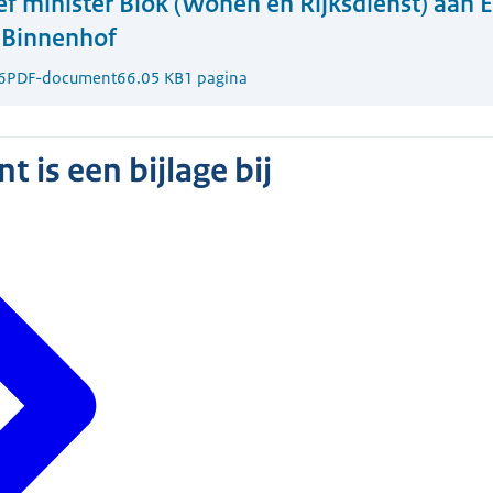
ef minister Blok (Wonen en Rijksdienst) aan 
e Binnenhof
6
PDF-document
66.05 KB
1 pagina
 is een bijlage bij