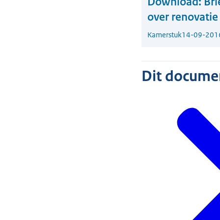
Download:
Bri
over renovati
Kamerstuk
14-09-201
Dit document