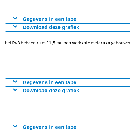
Gegevens in een tabel
Download deze grafiek
Ingebruikgeving Intern
Ingebruikgeving Extern
Ins
2021
532
128
13
Figuur als PNG
Het RVB beheert ruim 11,5 miljoen vierkante meter aan gebouwen 
2022
527
167
15
Download CSV-bestand
2023
608
187
16
2024
606
184
17
2025
624
202
19
Gegevens in een tabel
Download deze grafiek
Gebouwen
Defensieinrichtingen (kazernes, opslagplaatsen 
Figuur als PNG
Kantoren
Download CSV-bestand
Gerechtsgebouwen
Penitentiaire inrichtingen
Gegevens in een tabel