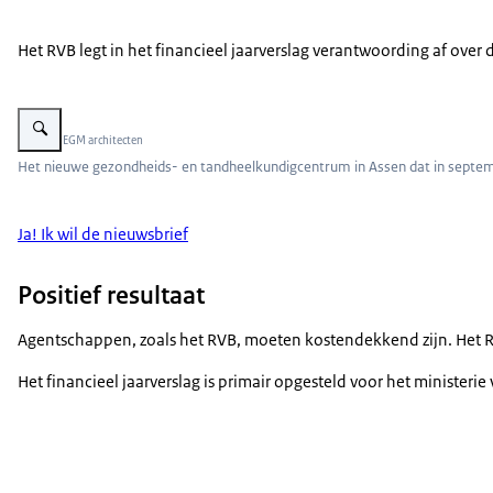
Het RVB legt in het financieel jaarverslag verantwoording af over
Vergroot afbeelding Bouwplaats
Beeld: © EGM architecten
Het nieuwe gezondheids- en tandheelkundigcentrum in Assen dat in septe
Ja! Ik wil de nieuwsbrief
Positief resultaat
Agentschappen, zoals het RVB, moeten kostendekkend zijn. Het RV
Het financieel jaarverslag is primair opgesteld voor het ministe