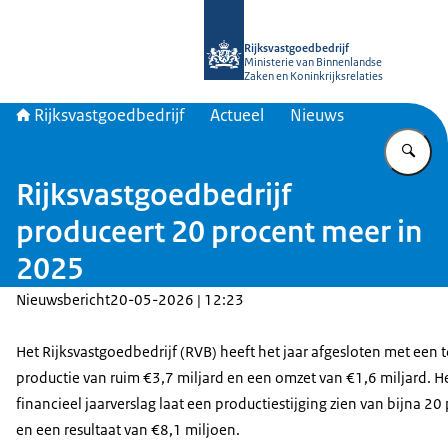
Naar de homepage van Rijksvastgoed
Rijksvastgoedbedrijf
Ministerie van Binnenlandse
Zaken en Koninkrijksrelaties
Rijksvastgoedbedrijf
Actueel
Nieuws
Vu
Rijksvastgoedbedrijf
produceert 20 procent meer in
2025
Nieuwsbericht
20-05-2026 | 12:23
Het Rijksvastgoedbedrijf (RVB) heeft het jaar afgesloten met een t
productie van ruim €3,7 miljard en een omzet van €1,6 miljard. H
financieel jaarverslag laat een productiestijging zien van bijna 20
en een resultaat van €8,1 miljoen.