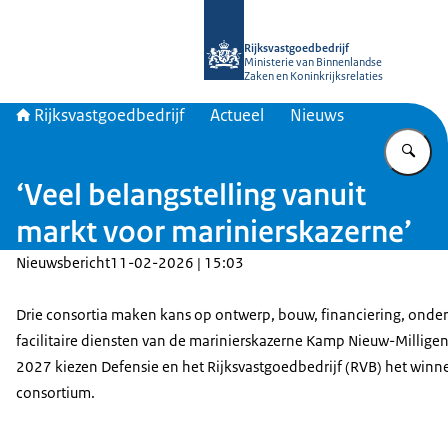
Naar de homepage van Rijksvastgoed
Rijksvastgoedbedrijf
Ministerie van Binnenlandse
Zaken en Koninkrijksrelaties
Rijksvastgoedbedrijf
Actueel
Nieuws
Vu
‘Veel belangstelling vanuit
markt voor marinierskazerne’
Nieuwsbericht
11-02-2026 | 15:03
Drie consortia maken kans op ontwerp, bouw, financiering, onde
facilitaire diensten van de marinierskazerne Kamp Nieuw-Milligen
2027 kiezen Defensie en het Rijksvastgoedbedrijf (RVB) het win
consortium.