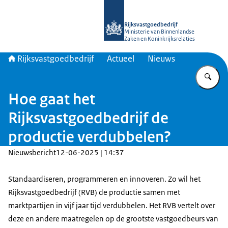
Naar de homepage van Rijksvastgoed
Rijksvastgoedbedrijf
Ministerie van Binnenlandse
Zaken en Koninkrijksrelaties
Rijksvastgoedbedrijf
Actueel
Nieuws
Vu
Hoe gaat het
Rijksvastgoedbedrijf de
productie verdubbelen?
Nieuwsbericht
12-06-2025 | 14:37
Standaardiseren, programmeren en innoveren. Zo wil het
Rijksvastgoedbedrijf (RVB) de productie samen met
marktpartijen in vijf jaar tijd verdubbelen. Het RVB vertelt over
deze en andere maatregelen op de grootste vastgoedbeurs van