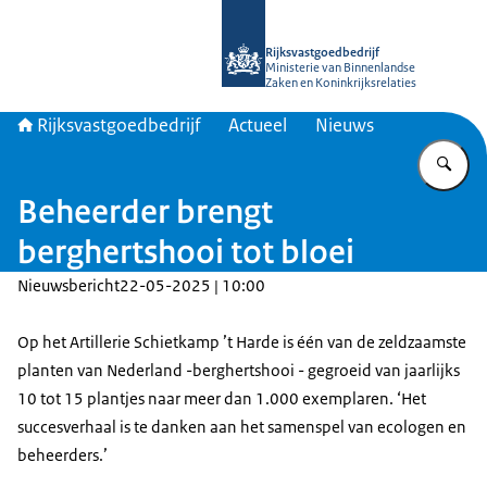
Naar de homepage van Rijksvastgoed
Rijksvastgoedbedrijf
Ministerie van Binnenlandse
Zaken en Koninkrijksrelaties
Rijksvastgoedbedrijf
Actueel
Nieuws
Vu
Beheerder brengt
berghertshooi tot bloei
Nieuwsbericht
22-05-2025 | 10:00
Op het Artillerie Schietkamp ’t Harde is één van de zeldzaamste
planten van Nederland -berghertshooi - gegroeid van jaarlijks
10 tot 15 plantjes naar meer dan 1.000 exemplaren. ‘Het
succesverhaal is te danken aan het samenspel van ecologen en
beheerders.’