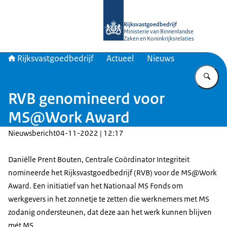
Naar de homepage van Rijksvastgoed
Rijksvastgoedbedrijf
Ministerie van Binnenlandse
Zaken en Koninkrijksrelaties
Rijksvastgoedbedrijf
Actueel
Nieuws
Vu
RVB genomineerd voor
MS@Work Award
Nieuwsbericht
04-11-2022 | 12:17
Daniëlle Prent Bouten, Centrale Coördinator Integriteit
nomineerde het Rijksvastgoedbedrijf (RVB) voor de MS@Work
Award. Een initiatief van het Nationaal MS Fonds om
werkgevers in het zonnetje te zetten die werknemers met MS
zodanig ondersteunen, dat deze aan het werk kunnen blijven
mét MS.