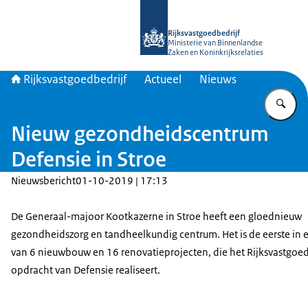
Naar de homepage van Rijksvastgoed
Rijksvastgoedbedrijf
Ministerie van Binnenlandse
Zaken en Koninkrijksrelaties
Rijksvastgoedbedrijf
Actueel
Nieuws
Vu
Nieuw gezondheidscentrum
Defensie in Stroe
Nieuwsbericht
01-10-2019 | 17:13
De Generaal-majoor Kootkazerne in Stroe heeft een gloednieuw
gezondheidszorg en tandheelkundig centrum. Het is de eerste in 
van 6 nieuwbouw en 16 renovatieprojecten, die het Rijksvastgoed
opdracht van Defensie realiseert.