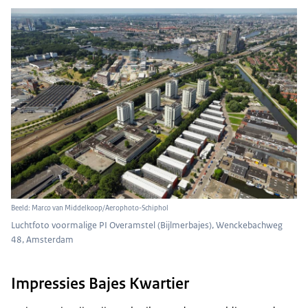
Beeld: Marco van Middelkoop/Aerophoto-Schiphol
Luchtfoto voormalige PI Overamstel (Bijlmerbajes), Wenckebachweg
48, Amsterdam
Impressies Bajes Kwartier