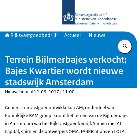
Naar de homepage van Rijksvastgoed
Rijksvastgoedbedrijf
Ministerie van Binnenlandse
Zaken en Koninkrijksrelaties
Rijksvastgoedbedrijf
Actueel
Nieuws
Vu
Terrein Bijlmerbajes verkocht;
Bajes Kwartier wordt nieuwe
stadswijk Amsterdam
Nieuwsbericht
12-09-2017 | 11:00
Gebieds- en vastgoedontwikkelaar AM, onderdeel van
Koninklijke BAM groep, koopt het terrein van de Bijlmerbajes
in Amsterdam van het Rijksvastgoedbedrijf. Samen met AT
Capital, Cairn en de ontwerpers OMA, FABRICations en LOLA