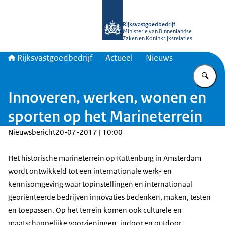
Naar de homepage van Rijksvastgoed
Rijksvastgoedbedrijf
Ministerie van Binnenlandse
Zaken en Koninkrijksrelaties
Rijksvastgoedbedrijf
Actueel
Nieuws
Vu
Innoveren, werken, wonen en
sporten op het Marineterrein
Nieuwsbericht
20-07-2017 | 10:00
Het historische marineterrein op Kattenburg in Amsterdam
wordt ontwikkeld tot een internationale werk- en
kennisomgeving waar topinstellingen en internationaal
georiënteerde bedrijven innovaties bedenken, maken, testen
en toepassen. Op het terrein komen ook culturele en
maatschappelijke voorzieningen, indoor en outdoor