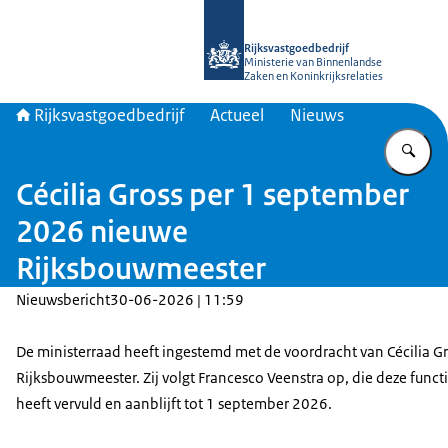
Naar de homepage van Rijksvastgoed
Rijksvastgoedbedrijf
Ministerie van Binnenlandse
Zaken en Koninkrijksrelaties
Rijksvastgoedbedrijf
Actueel
Nieuws
Vu
Cécilia Gross per 1 september
2026 nieuwe
Rijksbouwmeester
Nieuwsbericht
30-06-2026 | 11:59
De ministerraad heeft ingestemd met de voordracht van Cécilia Gr
Rijksbouwmeester. Zij volgt Francesco Veenstra op, die deze functie
heeft vervuld en aanblijft tot 1 september 2026.