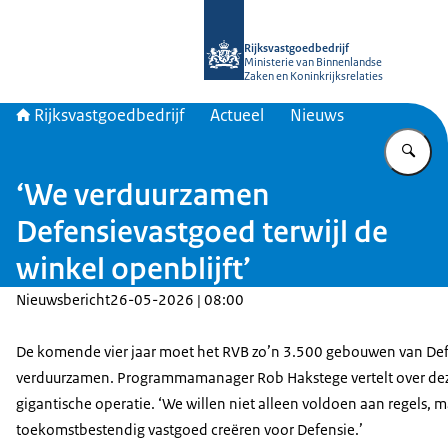
Naar de homepage van Rijksvastgoed
Rijksvastgoedbedrijf
Ministerie van Binnenlandse
Zaken en Koninkrijksrelaties
Rijksvastgoedbedrijf
Actueel
Nieuws
Vu
‘We verduurzamen
Defensievastgoed terwijl de
winkel openblijft’
Nieuwsbericht
26-05-2026 | 08:00
De komende vier jaar moet het RVB zo’n 3.500 gebouwen van De
verduurzamen. Programmamanager Rob Hakstege vertelt over de
gigantische operatie. ‘We willen niet alleen voldoen aan regels, 
toekomstbestendig vastgoed creëren voor Defensie.’