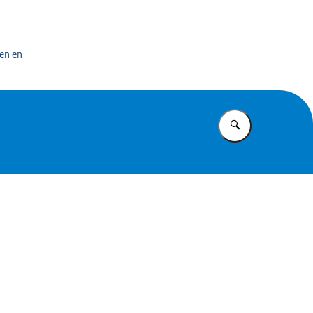
bedrijf
en en
Vul in wat u z