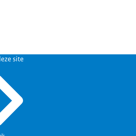
eze site
uik