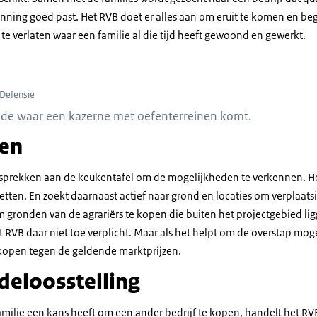
ning goed past. Het RVB doet er alles aan om eruit te komen en begr
 te verlaten waar een familie al die tijd heeft gewoond en gewerkt.
/Defensie
olde waar een kazerne met oefenterreinen komt.
ken
sprekken aan de keukentafel om de mogelijkheden te verkennen. He
zetten. En zoekt daarnaast actief naar grond en locaties om verplaat
m gronden van de agrariërs te kopen die buiten het projectgebied li
t RVB daar niet toe verplicht. Maar als het helpt om de overstap mog
kopen tegen de geldende marktprijzen.
deloosstelling
 familie een kans heeft om een ander bedrijf te kopen, handelt het R