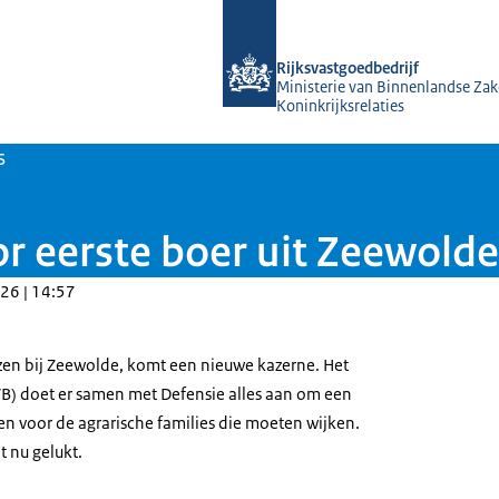
Naar de homepage van Rijksvastgoed
Rijksvastgoedbedrijf
Ministerie van Binnenlandse Zak
Koninkrijksrelaties
s
 eerste boer uit Zeewolde
26 | 14:57
en bij Zeewolde, komt een nieuwe kazerne. Het
VB) doet er samen met Defensie alles aan om een
en voor de agrarische families die moeten wijken.
t nu gelukt.