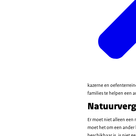
kazerne en oefenterrein
families te helpen een a
Natuurver
Er moet niet alleen ee
moet het om een ander b
beschikbaar is, is niet 