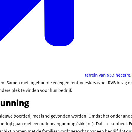
terrein van 653 hectare
en. Samen met ingehuurde en eigen rentmeesters is het RVB bezig o
ndere plek te vinden voor hun bedrijf.
gunning
n nieuwe boerderij met land gevonden worden. Omdat het onder and
edrijf gaan met een natuurvergunning (stikstof). Dat is essentieel. 
geschikt. Samen met de families wordt gezocht naar een bedrijf dat q