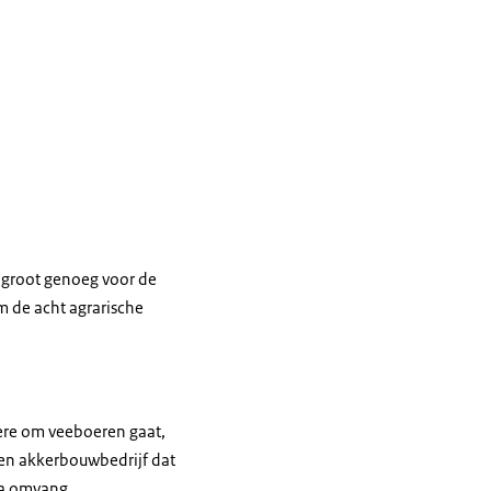
, groot genoeg voor de
m de acht agrarische
ere om veeboeren gaat,
Een akkerbouwbedrijf dat
ua omvang,