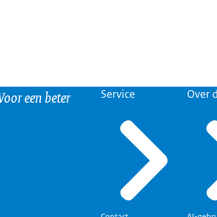
 Voor een beter
Service
Over d
Contact
AI-gebr