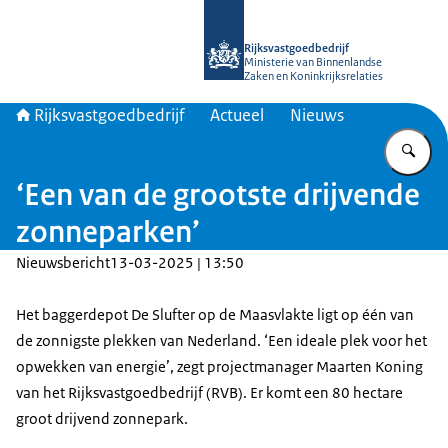
Naar de homepage van Rijksvastgoed
Rijksvastgoedbedrijf
Ministerie van Binnenlandse
Zaken en Koninkrijksrelaties
Rijksvastgoedbedrijf
Actueel
Nieuws
Vu
‘Een van de grootste drijvende
zonneparken’
Nieuwsbericht
13-03-2025 | 13:50
Het baggerdepot De Slufter op de Maasvlakte ligt op één van
de zonnigste plekken van Nederland. ‘Een ideale plek voor het
opwekken van energie’, zegt projectmanager Maarten Koning
van het Rijksvastgoedbedrijf (RVB). Er komt een 80 hectare
groot drijvend zonnepark.