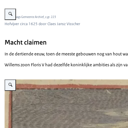
Vergroot afbeelding Hofvijver circa 1625
Beeld: Haags Gemeente Archief, z.gr. 223
Hofvijver circa 1625 door Claes Jansz Visscher
Macht claimen
In de dertiende eeuw, toen de meeste gebouwen nog van hout waren,
Willems zoon Floris V had dezelfde koninklijke ambities als zijn v
Vergroot afbeelding Ridderzaal circa 1717 door A. van de Laan