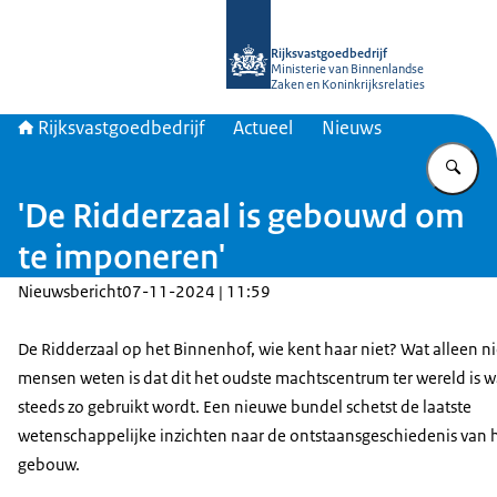
Naar de homepage van Rijksvastgoed
Rijksvastgoedbedrijf
Ministerie van Binnenlandse
Zaken en Koninkrijksrelaties
Rijksvastgoedbedrijf
Actueel
Nieuws
Vu
'De Ridderzaal is gebouwd om
te imponeren'
Nieuwsbericht
07-11-2024 | 11:59
De Ridderzaal op het Binnenhof, wie kent haar niet? Wat alleen ni
mensen weten is dat dit het oudste machtscentrum ter wereld is 
steeds zo gebruikt wordt. Een nieuwe bundel schetst de laatste
wetenschappelijke inzichten naar de ontstaansgeschiedenis van 
gebouw.