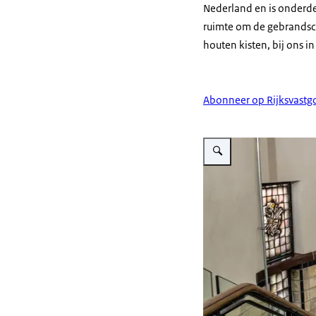
Nederland en is onderd
ruimte om de gebrandsch
houten kisten, bij ons i
Abonneer op Rijksvastgo
Vergroot afbeelding Traph