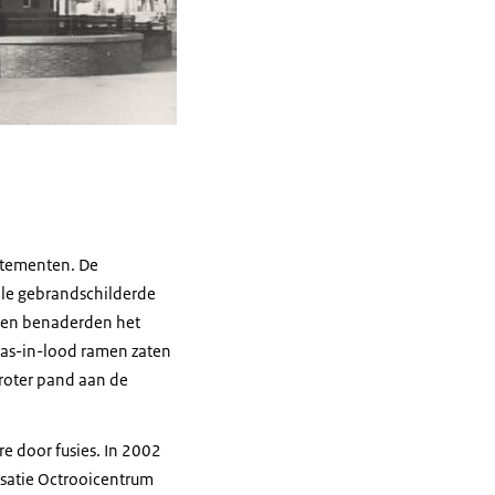
rtementen. De
ele gebrandschilderde
 en benaderden het
glas-in-lood ramen zaten
groter pand aan de
re door fusies. In 2002
isatie Octrooicentrum