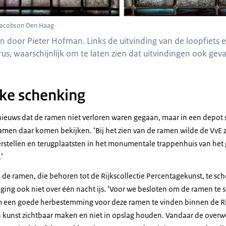
 Jacobson Den Haag
 door Pieter Hofman. Links de uitvinding van de loopfiets e
us, waarschijnlijk om te laten zien dat uitvindingen ook geva
jke schenking
 nieuws dat de ramen niet verloren waren gegaan, maar in een depot
en daar komen bekijken. ‘Bij het zien van de ramen wilde de VvE z
 herstellen en terugplaatsten in het monumentale trappenhuis van he
’
e ramen, die behoren tot de Rijkscollectie Percentagekunst, te sche
B ging ook niet over één nacht ijs. ‘Voor we besloten om de ramen t
 een goede herbestemming voor deze ramen te vinden binnen de Rij
n kunst zichtbaar maken en niet in opslag houden. Vandaar de overw