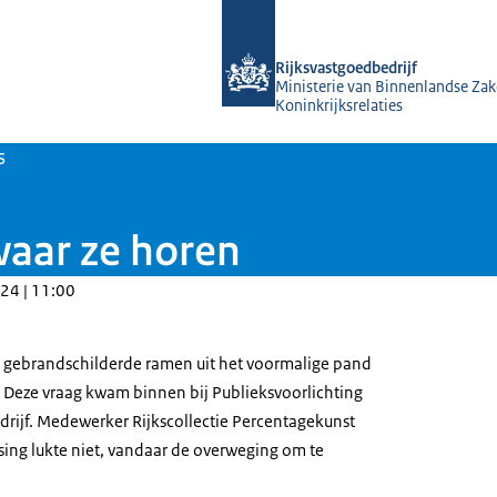
Naar de homepage van Rijksvastgoed
Rijksvastgoedbedrijf
Ministerie van Binnenlandse Zak
Koninkrijksrelaties
s
waar ze horen
24 | 11:00
 gebrandschilderde ramen uit het voormalige pand
? Deze vraag kwam binnen bij Publieksvoorlichting
drijf. Medewerker Rijkscollectie Percentagekunst
sing lukte niet, vandaar de overweging om te