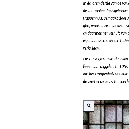
In de jaren dertig van de vo
de voormalige Rijksgebouwend
trappenhuis, gemaakt door s
glas, waarna ze in de oven w
en daarmee het vernuft van d
eigendomsrecht op een technis
verkrijgen.
De kunstige ramen zijn geen 
liggen aan diggelen. In 1959
om het trappenhuis te sieren
de veertiende eeuw tot aan h
Vergroot afbeelding Gebran