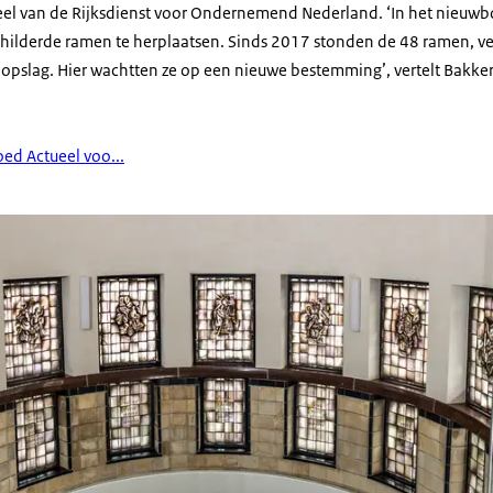
eel van de Rijksdienst voor Ondernemend Nederland. ‘In het nieu
ilderde ramen te herplaatsen. Sinds 2017 stonden de 48 ramen, ve
n opslag. Hier wachtten ze op een nieuwe bestemming’, vertelt Bakker
ed Actueel voo...
uis met Hofmanramen in voormalig Octrooigebouw Den Haag