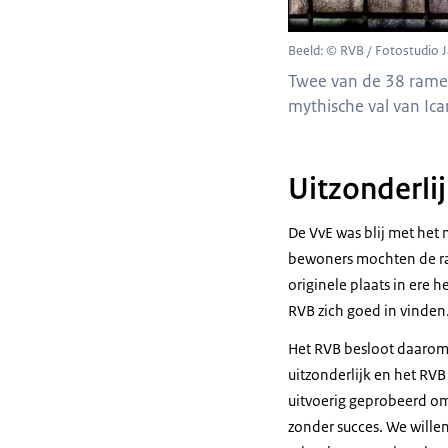
Beeld: © RVB / Fotostudio
Twee van de 38 ramen
mythische val van Icar
Uitzonderli
De VvE was blij met het
bewoners mochten de ram
originele plaats in ere
RVB zich goed in vinden.
Het RVB besloot daarom d
uitzonderlijk en het RV
uitvoerig geprobeerd om
zonder succes. We wille