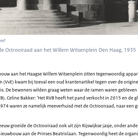
ief
de Octrooiraad aan het Willem Witsenplein Den Haag, 1935
ebouw aan het Haagse Willem Witsenplein zitten tegenwoordig appa
n (VvE) kwam bij toeval een oud krantenartikel tegen over de origin
uis. De bewoners wilden graag weten waar de ramen waren gebleven
VB). Celine Bakker: ‘Het RVB heeft het pand verkocht in 2015 en de 
n 1974 waren ze namelijk meeverhuisd met de Octrooiraad, naar een 
euw groeide de Octrooiraad ook uit zijn Rijswijkse jasje, onder ande
nieuwbouw aan de Prinses Beatrixlaan. Tegenwoordig heet de organ