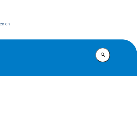
bedrijf
en en
Vul in wat u z