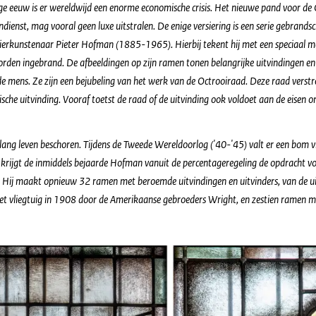
rige eeuw is er wereldwijd een enorme economische crisis. Het nieuwe pand voor de
ienst, mag vooral geen luxe uitstralen. De enige versiering is een serie gebrandsc
ierkunstenaar Pieter Hofman (1885-1965). Hierbij tekent hij met een speciaal m
orden ingebrand. De afbeeldingen op zijn ramen tonen belangrijke uitvindingen en u
e mens. Ze zijn een bejubeling van het werk van de Octrooiraad. Deze raad verstrek
che uitvinding. Vooraf toetst de raad of de uitvinding ook voldoet aan de eisen om
lang leven beschoren. Tijdens de Tweede Wereldoorlog ('40-'45) valt er een bom v
 krijgt de inmiddels bejaarde Hofman vanuit de percentageregeling de opdracht v
. Hij maakt opnieuw 32 ramen met beroemde uitvindingen en uitvinders, van de uit
et vliegtuig in 1908 door de Amerikaanse gebroeders Wright, en zestien ramen m
dschilderde ramen Icarus en Loopfiets door Pieter Hofman 1959