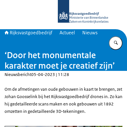
Naar de homepage van Rijksvastgoed
Rijksvastgoedbedrijf
Ministerie van Binnenlandse
Zaken en Koninkrijksrelaties
Rijksvastgoedbedrijf
Actueel
Nieuws
Vu
‘Door het monumentale
karakter moet je creatief zijn’
Nieuwsbericht
05-04-2023 | 11:28
Om de afmetingen van oude gebouwen in kaart te brengen, zet
Johan Goosselink bij het Rijksvastgoedbedrijf drones in. Zo kan
hij gedetailleerde scans maken en ook gebouwen uit 1892
omzetten in gedetailleerde 3D-tekeningen.
Vergroot afbeelding Berthil Jurjens en Johan Goosselink