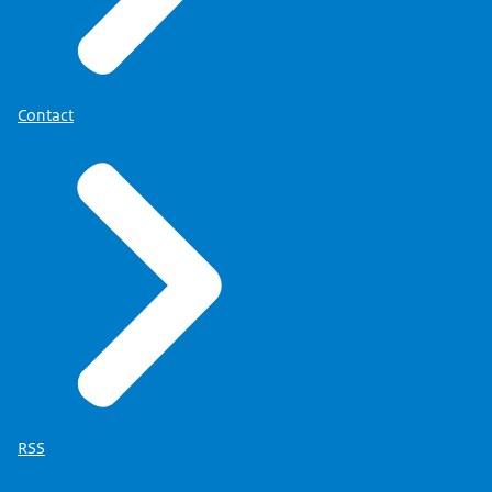
We kunnen alle cursussen volgen die we nodig
achtenom de kennis omhoog te schroeven.
Ik werk nu vier jaar bij het Rijksvastgoedbedrijf.
Daarvoor zat ik bij een architect en nu hier dus.
Contact
Die overstap van de markt naar het RVB is dat je de
gebouwen in beheer houdt.
Dus je bouwt voor jezelf.
Je moet langer met een gebouw meegaan dus je
denkt ook na over welke materialen je gebruikt.
Welke constructie ga ik maken? Hoe is het
onderhoud straks?
Dat daar ook rekening mee gehouden wordt.
Dat is veel dieper en daar ga je meer op de materie
in.
Wij zijn het gezelligste team van Nederland
RSS
natuurlijk.
De sfeer is goed. We hebben vertrouwen in elkaar.