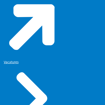
Je krijgt vertrouwen van de werkgever.
Je mag zelf je werktijden bepalen.
Ons team is heel hecht en gezellig. Een leuke club.
We vinden elkaar goed en wat de één niet weet
weet de ander wel.
Zo probeer je met elkaar het beste project te
realiseren
Vacatures