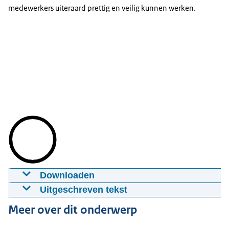
medewerkers uiteraard prettig en veilig kunnen werken.
Downloaden
Monumentale kazernes bouwkundig
Uitgeschreven tekst
updaten voor de toekomst
We kijken naar gebouw 15 van de Johan Willem
Meer over dit onderwerp
21-10-2021
02:57
mp4
46,7 MB
Friso kazerne.