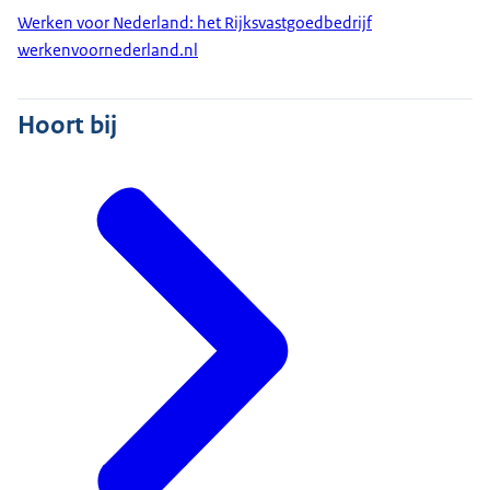
En die foto's hebben ze als het ware op de point
Werken voor Nederland: het Rijksvastgoedbedrijf
cloud geplakt.
werkenvoornederland.nl
Dus je hebt een 3D model van foto's en dat helpt
ons bij het modelleren van het BIM model.
Hoort bij
We kijken vooral naar de staat van de kozijnen.
De muren: zijn ze goed, zitten er scheuren in?
Hoe zijn de kozijnen? Zijn ze verrot?
We hebben een kleuronderzoek laten doen en we
kijken wat de originele kleur is die op het kozijn
zat.
En we proberen nu de originele kleur weer terug te
brengen.
Dit gebouw is nog niet gerenoveerd.
Dat is hoognodig, zoals je kunt zien.
De kozijnen zijn slecht, de ventilatie is niet goed.
In tegenstelling tot gebouw 16 waar we net waren.