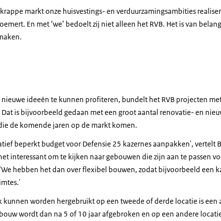
e krappe markt onze huisvestings- en verduurzamingsambities realis
oemert. En met ‘we’ bedoelt zij niet alleen het RVB. Het is van belang
 maken.
 nieuwe ideeën te kunnen profiteren, bundelt het RVB projecten met
Dat is bijvoorbeeld gedaan met een groot aantal renovatie- en ni
 die de komende jaren op de markt komen.
tief beperkt budget voor Defensie 25 kazernes aanpakken', vertelt 
t interessant om te kijken naar gebouwen die zijn aan te passen v
‘We hebben het dan over flexibel bouwen, zodat bijvoorbeeld een 
mtes.'
 kunnen worden hergebruikt op een tweede of derde locatie is een 
ebouw wordt dan na 5 of 10 jaar afgebroken en op een andere locat