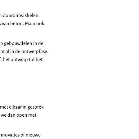
en doorontwikkelen.
ts van beton. Maar ook
van gebouwdelen in de
t al in de ontwerpfase.
, het ontwerp tot het
met elkaar in gesprek
en we dan open met
innovaties of nieuwe