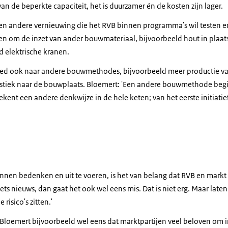
van de beperkte capaciteit, het is duurzamer én de kosten zijn lager.
en andere vernieuwing die het RVB binnen programma's wil testen 
leen om de inzet van ander bouwmateriaal, bijvoorbeeld hout in plaa
d elektrische kranen.
ebied ook naar andere bouwmethodes, bijvoorbeeld meer productie 
istiek naar de bouwplaats. Bloemert: 'Een andere bouwmethode begin
ent een andere denkwijze in de hele keten; van het eerste initiatief
nen bedenken en uit te voeren, is het van belang dat RVB en markt 
iets nieuws, dan gaat het ook wel eens mis. Dat is niet erg. Maar lat
risico's zitten.'
Bloemert bijvoorbeeld wel eens dat marktpartijen veel beloven om 