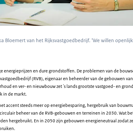
 Bloemert van het Rijksvastgoedbedrijf. ‘We willen openlij
ge energieprijzen en dure grondstoffen. De problemen van de bouwse
vastgoedbedrijf (RVB), eigenaar en beheerder van de gebouwen van
houd en ver- en nieuwbouw zet 's lands grootste vastgoed- en gronde
k in de markt.
 het accent steeds meer op energiebesparing, hergebruik van bouwma
irculair beheer van de RVB-gebouwen en terreinen in 2030. Wat bet
den hergebruikt. En in 2050 zijn gebouwen energieneutraal zodat ze
bruiken.