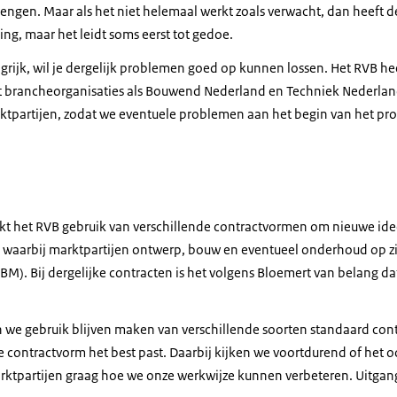
ngen. Maar als het niet helemaal werkt zoals verwacht, dan heeft de 
sing, maar het leidt soms eerst tot gedoe.
angrijk, wil je dergelijk problemen goed op kunnen lossen. Het RVB 
 brancheorganisaties als Bouwend Nederland en Techniek Nederland
ktpartijen, zodat we eventuele problemen aan het begin van het pro
t het RVB gebruik van verschillende contractvormen om nieuwe idee
n waarbij marktpartijen ontwerp, bouw en eventueel onderhoud op z
BM). Bij dergelijke contracten is het volgens Bloemert van belang dat
en we gebruik blijven maken van verschillende soorten standaard con
e contractvorm het best past. Daarbij kijken we voortdurend of het 
ktpartijen graag hoe we onze werkwijze kunnen verbeteren. Uitgangsp