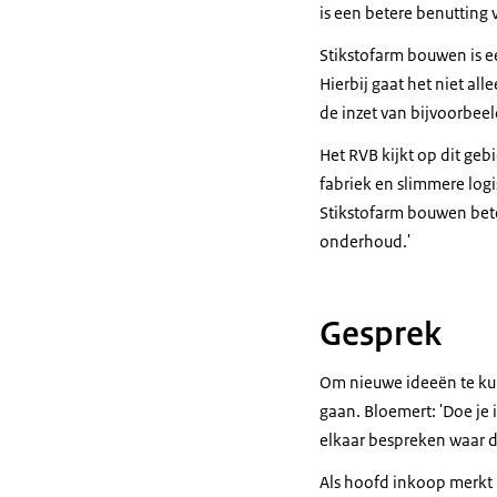
is een betere benutting 
Stikstofarm bouwen is e
Hierbij gaat het niet al
de inzet van bijvoorbeel
Het RVB kijkt op dit g
fabriek en slimmere log
Stikstofarm bouwen betek
onderhoud.'
Gesprek
Om nieuwe ideeën te kun
gaan. Bloemert: 'Doe je 
elkaar bespreken waar de 
Als hoofd inkoop merkt 