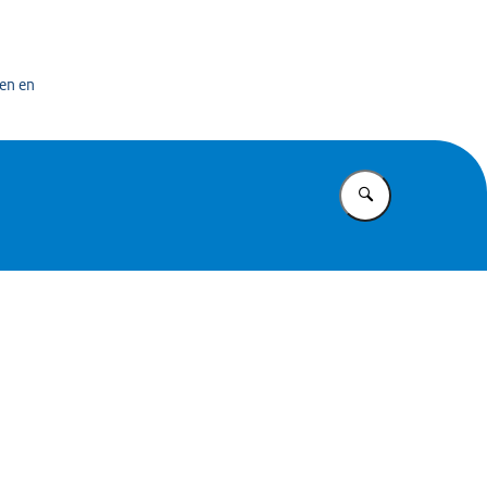
bedrijf
en en
Vul in wat u z