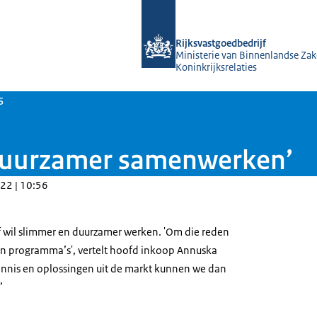
Naar de homepage van Rijksvastgoed
Rijksvastgoedbedrijf
Ministerie van Binnenlandse Zak
Koninkrijksrelaties
s
 duurzamer samenwerken’
22 | 10:56
f wil slimmer en duurzamer werken. 'Om die reden
in programma’s', vertelt hoofd inkoop Annuska
nnis en oplossingen uit de markt kunnen we dan
’