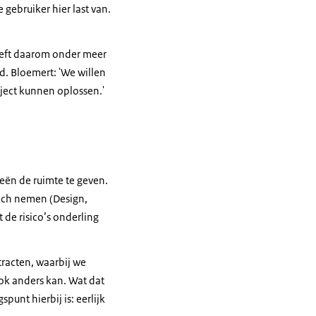
gebruiker hier last van.
heeft daarom onder meer
. Bloemert: 'We willen
ject kunnen oplossen.'
ën de ruimte te geven.
ich nemen (Design,
 de risico’s onderling
tracten, waarbij we
ook anders kan. Wat dat
unt hierbij is: eerlijk