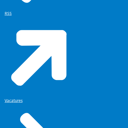
Landschap en BOEi.
Waarom wilde het Rijk Veenhuizen eigenlijk
RSS
verkopen?
Wat zijn de nieuwe eigenaren ermee van plan?
En wat maakt Veenhuizen nou eigenlijk zo
bijzonder?
In deze podcast krijg je antwoord op die vragen,
en nog veel meer natuurlijk.
Maar laten we beginnen bij het begin.
-Mijn naam is Ben Willemsen, ik woon
25 jaar hier in het dorp Veenhuizen
en we zijn nu in het Nationaal Gevangenismuseum,
waar ik al dertien jaar vrijwilliger ben en
rondleidingen verzorg.
Vacatures
P: En wat is dit voor plek?
-Dan gaan we even terug naar 1815.
Napoleon verliest de slag bij Waterloo.
De Franse bezetters vertrekken en lopen terug naar