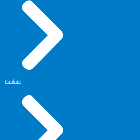
op zich om dat te regelen.
In 1875 laat justitie haar oog op deze drie
gestichten vallen
en besluit om de gestichten te gaan gebruiken als
gevangenis.
In die tijd verplichtte justitie haar personeel
om te wonen op de plek waar ze tewerkgesteld
werden.
Maar ik zei net al: Hier was helemaal niets.
De architect-metselaar krijgt opdracht om zeven
Cookies
typen woningen te bouwen,
want er waren zeven rangen in Veenhuizen en elke
rang had z'n eigen type woning.
Hoe hoger je rang, hoe groter je huis.
En de hoofddirecteur woonde dus in het huis Klein
Soestdijk.
Dat was het mooiste huis, voor de rijkste man van
het hele dorp.