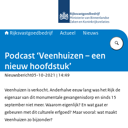
Naar de homepage van Rijksvastgoed
Rijksvastgoedbedrijf
Ministerie van Binnenlandse
Zaken en Koninkrijksrelaties
Rijksvastgoedbedrijf
Actueel
Nieuws
Vu
Podcast ‘Veenhuizen – een
nieuw hoofdstuk’
Nieuwsbericht
05-10-2021 | 14:49
Veenhuizen is verkocht. Anderhalve eeuw lang was het Rijk de
eigenaar van dit monumentale gevangenisdorp en sinds 15
september niet meer. Waarom eigenlijk? En wat gaat er
gebeuren met dit culturele erfgoed? Maar vooral: wat maakt
Veenhuizen zo bijzonder?