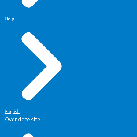
want het verhaal van Veenhuizen is bij veel
mensen niet bekend.
Help
Terwijl er toch zo'n één miljoen Nederlanders rond
schijnen te lopen
met voorouders die hier ooit vast hebben gezeten.
BEN: Van den Bosch is een oprecht sociaal mens
en hij wil ook iets doen aan de overvolle
weeshuizen.
In die tijd hadden de mensen geen
voorbehoedsmiddelen.
Ze krijgen kinderen, maar ze konden die zelf niet
voeden en opvoeden.
Ze werden dan op straat gezet en de weeshuizen
zaten overvol,
English
want die zorgden wel voor hun voeding en
Over deze site
opvoeding.
Van den Bosch wilde daar iets aan doen.