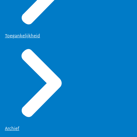
P: Het dorp groeit gestaag en er wordt veel
bijgebouwd,
totdat het uiteindelijk de omvang krijgt die het
vandaag de dag nog steeds heeft.
Toegankelijkheid
BEN: Men kwam er langzaam maar zeker achter
dat die drie gestichten
toch niet zo geschikt waren om te gebruiken als
gevangenis.
En rond 1900 zijn de gevangenissen Esserheem,
Norgerhaven
en Groot Bankenbosch gebouwd, specifiek als
gevangenis,
helemaal daarop ingericht qua infrastructuur.
Vanaf die tijd zitten er dus geen gedetineerden
meer in de oude gestichten,
maar zitten ze allemaal in hun eigen gevangenis.
Archief
Op dit moment zijn Esserheem en Norgerhaven