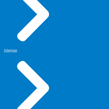
Frankrijk.
Wij vinden de reis met het vliegtuig en de auto al
ver, maar die legers liepen.
Die moeten onderweg eten en drinken. Dat
nemen ze in.
Zien ze iets van waarde, dan nemen ze dat ook nog
mee.
Sitemap
Kortom: ze laten Nederland in bittere armoede
achter.
De paar rijken die er nog zijn, zijn bang dat die
armen in opstand komen.
Op verzoek van generaal Van den Bosch
wordt in 1818 de Maatschappij van Weldadigheid
opgericht.
P: Het is duidelijk niet de eerste keer dat Ben dit
geschiedenislesje vertelt,
maar ik maak er dankbaar gebruik van,