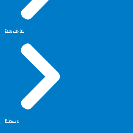
Door deze protesten was Van den Bosch
genoodzaakt om de gestichten
langzaam maar zeker ook met landlopers,
bedelaars en zwervers te vullen.
Copyright
En het verhaal van het heropvoeden van die
kinderen raakte langzaam maar zeker
steeds verder naar de achtergrond.
P: En langzaam maar zeker verandert het
idealistische experiment
van generaal Van den Bosch in een toevluchtsoord
voor boeven en criminelen.
BEN: In 1859 is de Maatschappij van
Weldadigheid failliet,
maar hier in deze drie gestichten wonen zo'n 3000
tot 4000 mensen,
die wel verzorgd moesten worden.
Privacy
Het ministerie van Binnenlandse Zaken neemt het