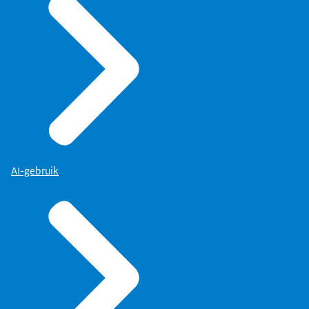
Hij komt in 1823 hier naar Veenhuizen, naar deze
plek.
Hij koopt hier 3300 hectare woeste grond. Alles
wat je nu ziet, bestond toen niet.
En hij laat hier drie gestichten bouwen.
En hij wilde de kinderen hierheen halen om hen in
alle rust,
zonder stress of wat dan ook, te leren lezen,
rekenen en schrijven
en hun op die manier een voorsprong te geven op
AI-gebruik
hun leeftijdsgenoten.
Die waren analfabeet, want de leerplicht is immers
pas
in 1900 in Nederland gekomen.
Maar er kwamen protesten tegen dat die kinderen
naar het Hollands Siberië kwamen,
zo werd dat genoemd.