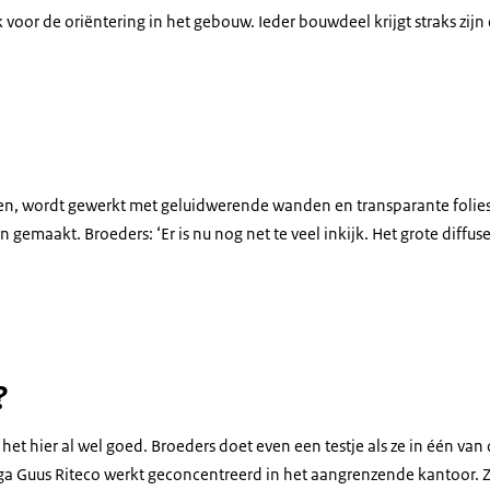
k voor de oriëntering in het gebouw. Ieder bouwdeel krijgt straks zijn 
en, wordt gewerkt met geluidwerende wanden en transparante folie
n gemaakt. Broeders: ‘Er is nu nog net te veel inkijk. Het grote diffu
?
 het hier al wel goed. Broeders doet even een testje als ze in één va
ega Guus Riteco werkt geconcentreerd in het aangrenzende kantoor. 