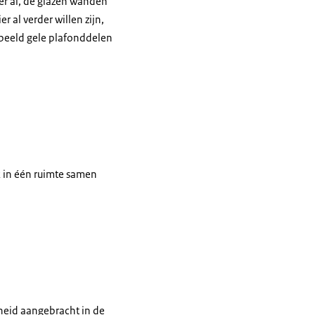
 er al, de glazen wanden
 al verder willen zijn,
rbeeld gele plafonddelen
k in één ruimte samen
nheid aangebracht in de