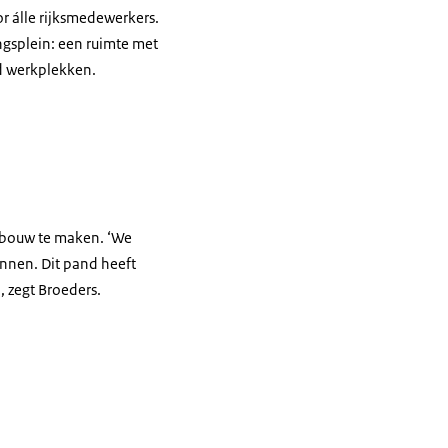
r álle rijksmedewerkers.
ngsplein: een ruimte met
d werkplekken.
gebouw te maken. ‘We
unnen. Dit pand heeft
 zegt Broeders.