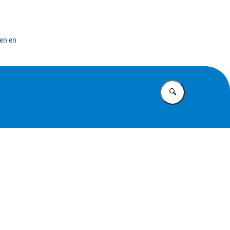
bedrijf
en en
Vul in wat u z