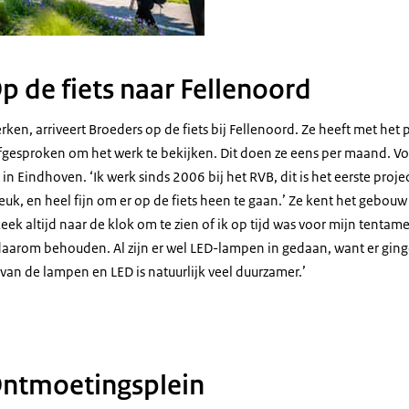
p de fiets naar Fellenoord
ken, arriveert Broeders op de fiets bij Fellenoord. Ze heeft met het
gesproken om het werk te bekijken. Dit doen ze eens per maand. Voo
in Eindhoven. ‘Ik werk sinds 2006 bij het RVB, dit is het eerste proje
k, en heel fijn om er op de fiets heen te gaan.’ Ze kent het gebouw
keek altijd naar de klok om te zien of ik op tijd was voor mijn tentam
daarom behouden. Al zijn er wel LED-lampen in gedaan, want er gi
n van de lampen en LED is natuurlijk veel duurzamer.’
Ontmoetingsplein