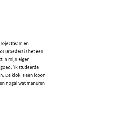
 projectteam en
r Broeders is het een
ct in mijn eigen
 goed. ‘Ik studeerde
en. De klok is een icoon
ngen nogal wat manuren