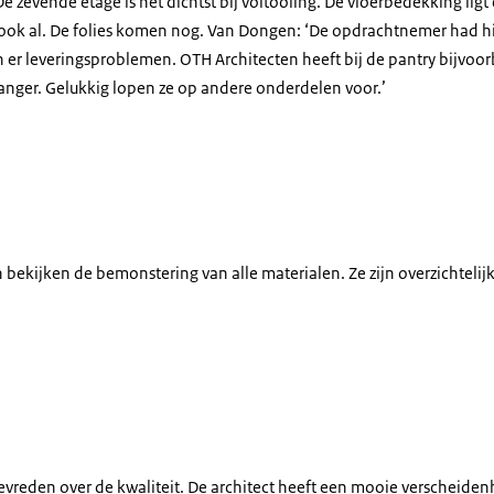
e zevende etage is het dichtst bij voltooiing. De vloerbedekking ligt
ook al. De folies komen nog. Van Dongen: ‘De opdrachtnemer had hier
 er leveringsproblemen. OTH Architecten heeft bij de pantry bijvoo
langer. Gelukkig lopen ze op andere onderdelen voor.’
bekijken de bemonstering van alle materialen. Ze zijn overzichtelij
tevreden over de kwaliteit. De architect heeft een mooie verscheide