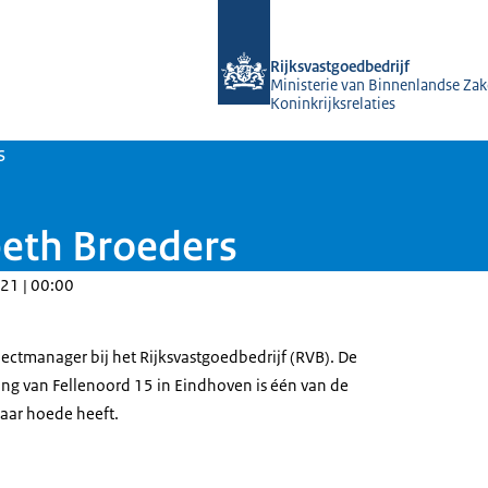
Naar de homepage van Rijksvastgoed
Rijksvastgoedbedrijf
Ministerie van Binnenlandse Zak
Koninkrijksrelaties
s
beth Broeders
21 | 00:00
jectmanager bij het Rijksvastgoedbedrijf (RVB). De
g van Fellenoord 15 in Eindhoven is één van de
haar hoede heeft.