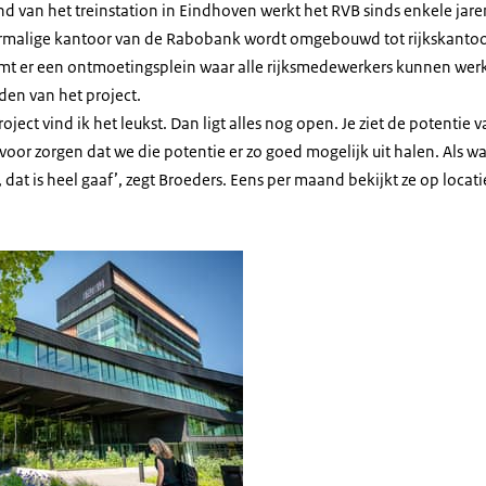
d van het treinstation in Eindhoven werkt het RVB sinds enkele jare
ormalige kantoor van de Rabobank wordt omgebouwd tot rijkskantoo
mt er een ontmoetingsplein waar alle rijksmedewerkers kunnen wer
den van het project.
oject vind ik het leukst. Dan ligt alles nog open. Je ziet de potentie
voor zorgen dat we die potentie er zo goed mogelijk uit halen. Als w
, dat is heel gaaf’, zegt Broeders. Eens per maand bekijkt ze op locat