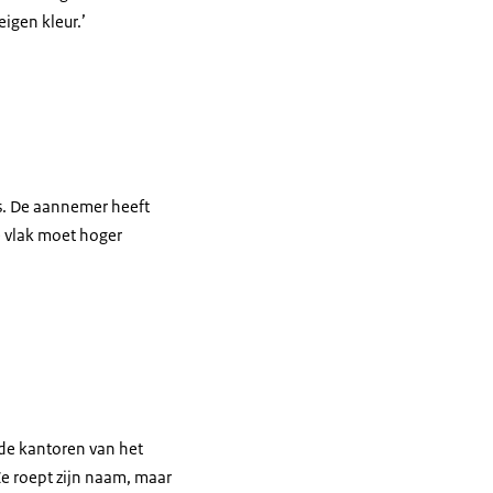
eigen kleur.’
s. De aannemer heeft
se vlak moet hoger
n de kantoren van het
Ze roept zijn naam, maar