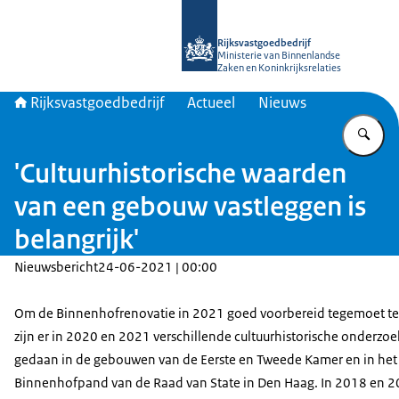
Naar de homepage van Rijksvastgoed
Rijksvastgoedbedrijf
Ministerie van Binnenlandse
Zaken en Koninkrijksrelaties
Rijksvastgoedbedrijf
Actueel
Nieuws
Vu
'Cultuurhistorische waarden
van een gebouw vastleggen is
belangrijk'
Nieuwsbericht
24-06-2021 | 00:00
Om de Binnenhofrenovatie in 2021 goed voorbereid tegemoet te
zijn er in 2020 en 2021 verschillende cultuurhistorische onderzo
gedaan in de gebouwen van de Eerste en Tweede Kamer en in het
Binnenhofpand van de Raad van State in Den Haag. In 2018 en 20