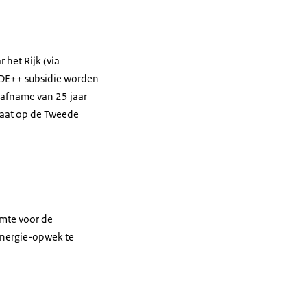
het Rijk (via
 SDE++ subsidie worden
e afname van 25 jaar
maat op de Tweede
imte voor de
 energie-opwek te