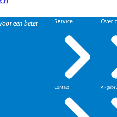
d.nl
 Voor een beter
Service
Over d
Contact
AI-gebr