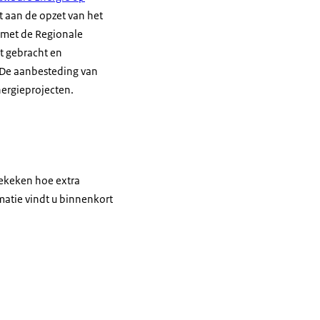
t aan de opzet van het
 met de Regionale
rt gebracht en
. De aanbesteding van
nergieprojecten.
bekeken hoe extra
atie vindt u binnenkort