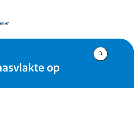
bedrijf
en en
Vul in wat u z
aasvlakte op