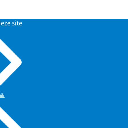
eze site
uik