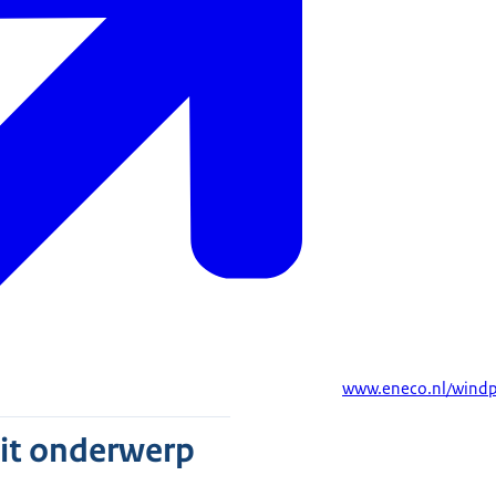
www.eneco.nl/windp
dit onderwerp