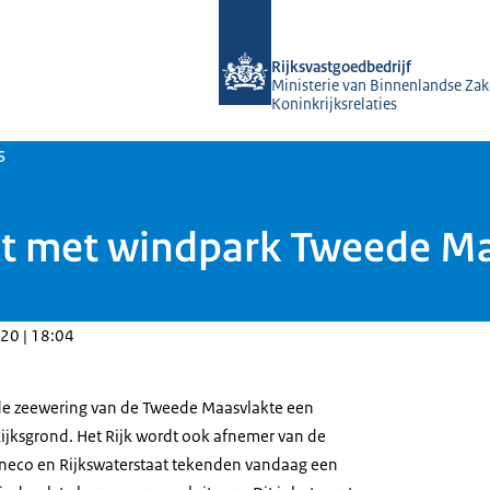
Naar de homepage van Rijksvastgoed
Rijksvastgoedbedrijf
Ministerie van Binnenlandse Zak
Koninkrijksrelaties
s
it met windpark Tweede M
20 | 18:04
de zeewering van de Tweede Maasvlakte een
jksgrond. Het Rijk wordt ook afnemer van de
 Eneco en Rijkswaterstaat tekenden vandaag een