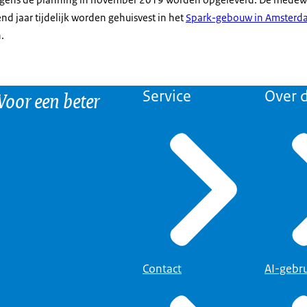
gend jaar tijdelijk worden gehuisvest in het
Spark-gebouw in Amsterda
.
 Voor een beter
Service
Over d
Contact
AI-gebr