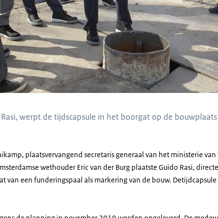
Rasi, werpt de tijdscapsule in het boorgat op de bouwplaats
kamp, plaatsvervangend secretaris generaal van het ministerie van
Amsterdamse wethouder Eric van der Burg plaatste Guido Rasi, direct
gat van een funderingspaal als markering van de bouw. Detijdcapsul
lgens de planning in november 2019 worden opgeleverd. De medewe