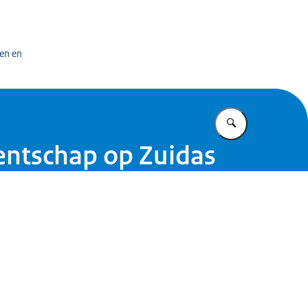
bedrijf
en en
Vul in wat u z
ntschap op Zuidas