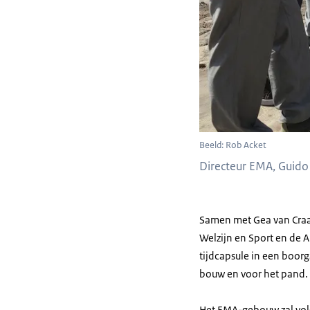
Beeld: Rob Acket
Directeur EMA, Guido 
Samen met Gea van Craai
Welzijn en Sport en de 
tijdcapsule in een boor
bouw en voor het pand.
Het
EMA-gebouw
zal vo