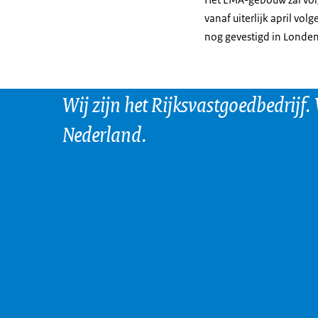
vanaf uiterlijk april vol
nog gevestigd in Londen
Wij zijn het Rijksvastgoedbedrijf.
Nederland.