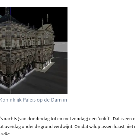
 Koninklijk Paleis op de Dam in
 ’s nachts (van donderdag tot en met zondag) een ‘urilift’. Dat is een
 overdag onder de grond verdwijnt. Omdat wildplassen haast niet 
nodig.