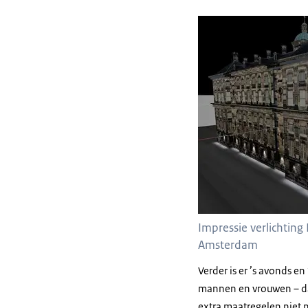
Impressie verlichting
Amsterdam
Verder is er ’s avonds en
mannen en vrouwen – dat
extra maatregelen niet 