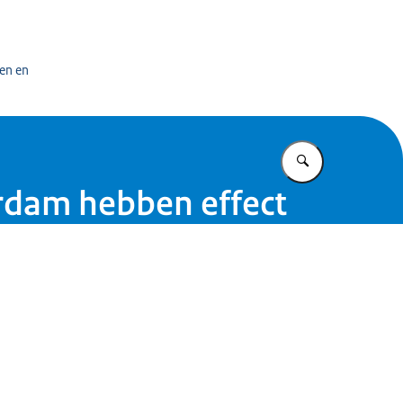
bedrijf
en en
Vul in wat u z
erdam hebben effect