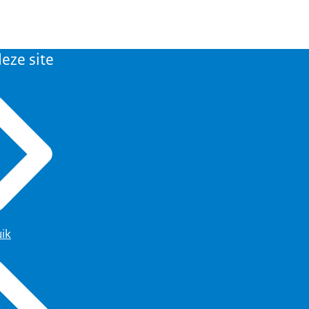
eze site
uik