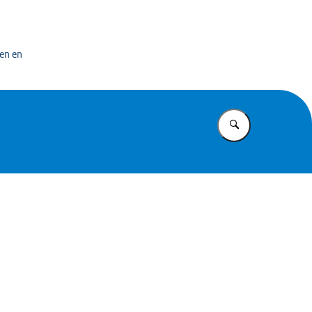
bedrijf
en en
Vul in wat u z