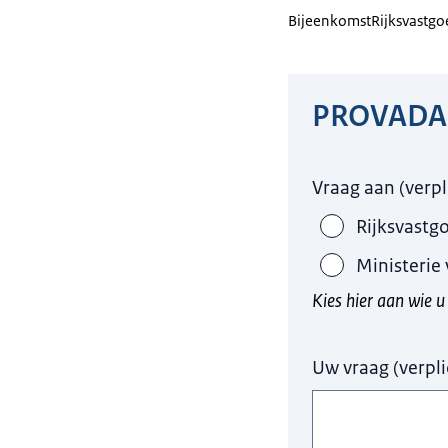
Bijeenkomst
Rijksvastgo
PROVADA
Hier niets invull
Vraag aan
(
verpl
Rijksvastg
Ministerie
Kies hier aan wie u
Uw vraag
(
verpli