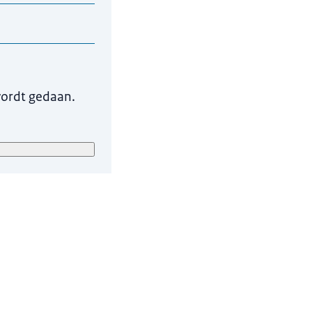
 zijn om uw vraag te
wordt gedaan.
r onze eigen
verwijderd.
ieuw tabblad)
.