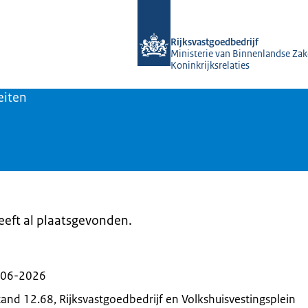
Naar de homepage van Rijksvastgoed
Rijksvastgoedbedrijf
Ministerie van Binnenlandse Zak
Koninkrijksrelaties
eiten
heeft al plaatsgevonden.
-06-2026
and 12.68, Rijksvastgoedbedrijf en Volkshuisvestingsplein