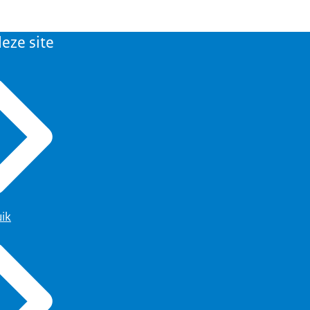
eze site
uik