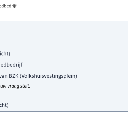
edbedrijf
en a.u.b.
icht
)
oedbedrijf
 van BZK (Volkshuisvestingsplein)
 uw vraag stelt.
cht
)